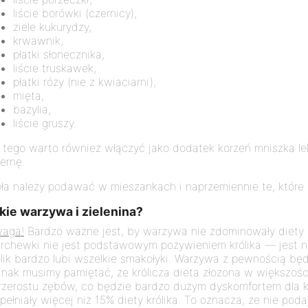
liście borówki (czernicy),
ziele kukurydzy,
krwawnik,
płatki słonecznika,
liście truskawek,
płatki róży (nie z kwiaciarni),
mięta,
bazylia,
liście gruszy.
 tego warto również włączyć jako dodatek korzeń mniszka leka
cernę.
oła należy podawać w mieszankach i naprzemiennie te, które
kie warzywa i zielenina?
aga!
Bardzo ważne jest, by warzywa nie zdominowały diety 
rchewki nie jest podstawowym pożywieniem królika — jest 
ólik bardzo lubi wszelkie smakołyki. Warzywa z pewnością bę
dnak musimy pamiętać, że królicza dieta złożona w większośc
przerostu zębów, co będzie bardzo dużym dyskomfortem dla k
pełniały więcej niż 15% diety królika. To oznacza, że nie pod