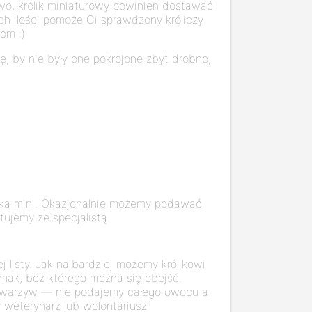
dowo, królik miniaturowy powinien dostawać
ch ilości pomoże Ci sprawdzony króliczy
om :)
, by nie były one pokrojone zbyt drobno,
ymską mini. Okazjonalnie możemy podawać
tujemy ze specjalistą.
listy. Jak najbardziej możemy królikowi
ak, bez którego można się obejść.
 warzyw — nie podajemy całego owocu a
y weterynarz lub wolontariusz