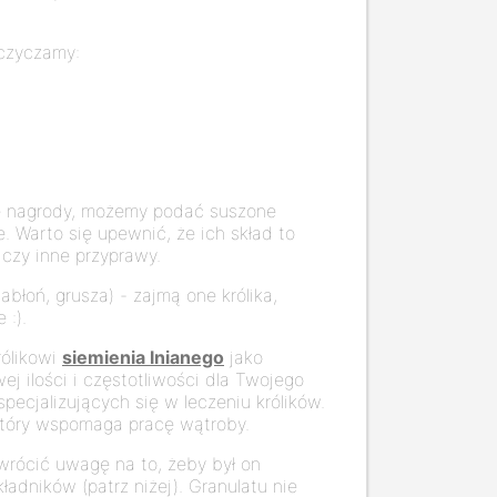
iczyczamy:
rmę nagrody, możemy podać suszone
. Warto się upewnić, że ich skład to
 czy inne przyprawy.
błoń, grusza) - zajmą one królika,
 :).
rólikowi
siemienia lnianego
jako
ej ilości i częstotliwości dla Twojego
pecjalizujących się w leczeniu królików.
który wspomaga pracę wątroby.
zwrócić uwagę na to, żeby był on
adników (patrz niżej). Granulatu nie