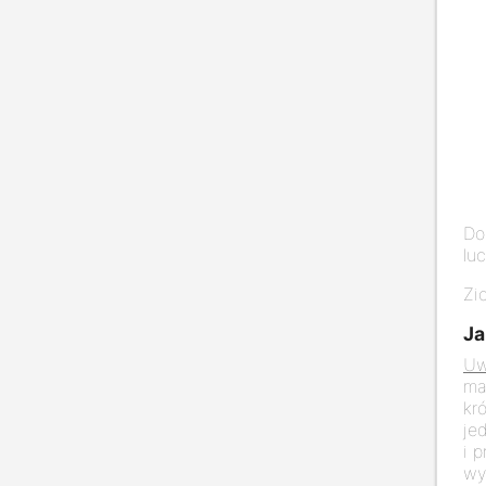
Do
lu
Zi
Ja
Uw
ma
kr
je
i 
wy