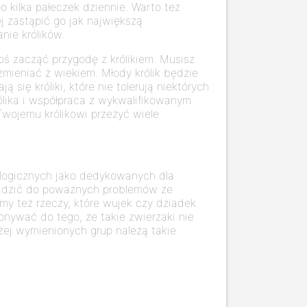
 kilka pałeczek dziennie. Warto też
ej zastąpić go jak największą
nie królików.
oś zacząć przygodę z królikiem. Musisz
 zmieniać z wiekiem. Młody królik będzie
ą się króliki, które nie tolerują niektórych
ika i współpraca z wykwalifikowanym
Twojemu królikowi przeżyć wiele
logicznych jako dedykowanych dla
wadzić do poważnych problemów ze
my też rzeczy, które wujek czy dziadek
onywać do tego, że takie zwierzaki nie
yżej wymienionych grup należą takie