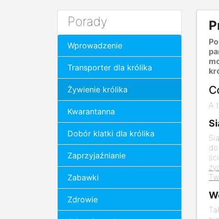
Porady
P
Po
Wprowadzenie
pa
mo
Transporter dla królika
kr
Co
Żywienie królika
A 
Kwarantanna
S
Dobór klatki dla królika
Si
do
Zaprzyjaźnianie
śc
ży
Tw
Zabawki
W
Zdrowie
Ta