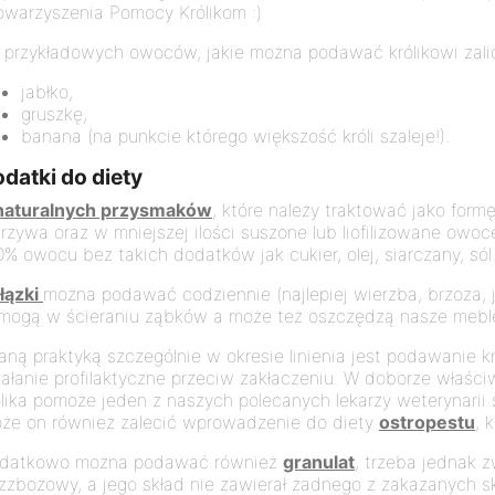
owarzyszenia Pomocy Królikom :)
 przykładowych owoców, jakie można podawać królikowi zal
jabłko,
gruszkę,
banana (na punkcie którego większość króli szaleje!).
datki do diety
naturalnych przysmaków
, które należy traktować jako fo
rzywa oraz w mniejszej ilości suszone lub liofilizowane owoce
0% owocu bez takich dodatków jak cukier, olej, siarczany, sól
łązki
można podawać codziennie (najlepiej wierzba, brzoza, ja
mogą w ścieraniu ząbków a może też oszczędzą nasze meble
aną praktyką szczególnie w okresie linienia jest podawanie k
iałanie profilaktyczne przeciw zakłaczeniu. W doborze właściw
ólika pomoże jeden z naszych polecanych lekarzy weterynarii s
że on również zalecić wprowadzenie do diety
ostropestu
, 
datkowo można podawać również
granulat
, trzeba jednak 
zzbożowy, a jego skład nie zawierał żadnego z zakazanych skł