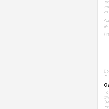
je
zn
we
Wa
gd
Pr
Do
je
Ow
To
ow
Ow
je