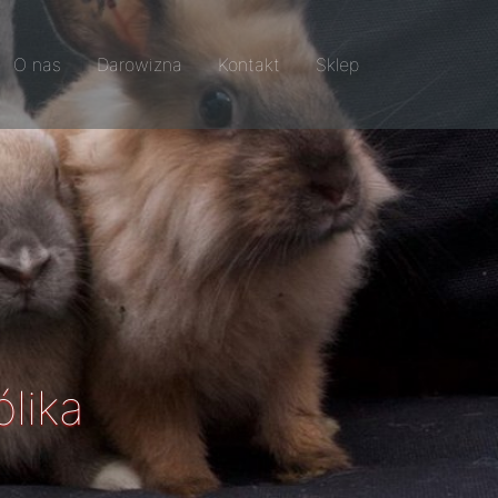
O nas
Darowizna
Kontakt
Sklep
ólika