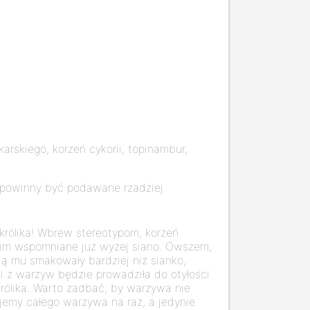
rskiego, korzeń cykorii, topinambur,
 powinny być podawane rzadziej.
królika! Wbrew stereotypom, korzeń
nim wspomniane już wyżej siano. Owszem,
dą mu smakowały bardziej niż sianko,
i z warzyw będzie prowadziła do otyłości
rólika. Warto zadbać, by warzywa nie
ajemy całego warzywa na raz, a jedynie