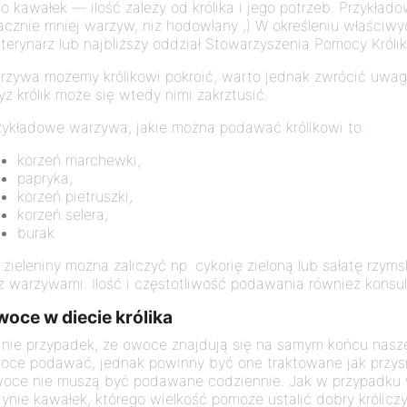
go kawałek — ilość zależy od królika i jego potrzeb. Przykła
acznie mniej warzyw, niż hodowlany ;) W określeniu właściwy
terynarz lub najbliższy oddział Stowarzyszenia Pomocy Królik
rzywa możemy królikowi pokroić, warto jednak zwrócić uwagę
yż królik może się wtedy nimi zakrztusić.
zykładowe warzywa, jakie można podawać królikowi to:
korzeń marchewki,
papryka,
korzeń pietruszki,
korzeń selera,
burak.
 zieleniny można zaliczyć np. cykorię zieloną lub sałatę rz
 z warzywami. Ilość i częstotliwość podawania również konsul
oce w diecie królika
 nie przypadek, że owoce znajdują się na samym końcu naszej 
oce podawać, jednak powinny być one traktowane jak przysm
oce nie muszą być podawane codziennie. Jak w przypadku
dynie kawałek, którego wielkość pomoże ustalić dobry królicz