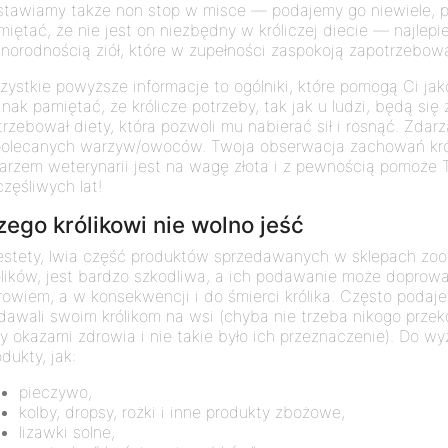
stawiamy także non stop w misce — podajemy go niewiele, po
miętać, że nie jest on niezbędny w króliczej diecie — najlepi
żnorodnością ziół, które w zupełności zaspokoją zapotrzebowa
zystkie powyższe informacje to ogólniki, które pomogą Ci jak
dnak pamiętać, że królicze potrzeby, tak jak u ludzi, będą się
trzebował diety, która pozwoli mu nabierać sił i rosnąć. Zdarzaj
polecanych warzyw/owoców. Twoja obserwacja zachowań król
karzem weterynarii jest na wagę złota i z pewnością pomoże 
częśliwych lat!
zego królikowi nie wolno jeść
estety, lwia część produktów sprzedawanych w sklepach zoo
ólików, jest bardzo szkodliwa, a ich podawanie może dopro
rowiem, a w konsekwencji i do śmierci królika. Często podaje
dawali swoim królikom na wsi (chyba nie trzeba nikogo przek
ły okazami zdrowia i nie takie było ich przeznaczenie). Do w
dukty, jak:
pieczywo,
kolby, dropsy, rożki i inne produkty zbożowe,
lizawki solne,