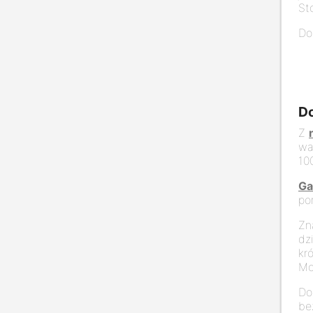
St
Do
Do
Z
wa
10
Ga
po
Zn
dz
kr
Mo
Do
be