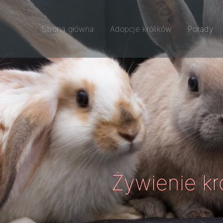
Strona główna
Adopcje królików
Porady
Żywienie kr