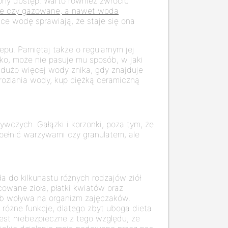
zony dostęp. Warto również zwrócić
ane czy gazowane, a nawet woda
jące wodę sprawiają, że staje się ona
pu. Pamiętaj także o regularnym jej
dko, może nie pasuje mu sposób, w jaki
ż dużo więcej wody znika, gdy znajduje
 rozlania wody, kup ciężką ceramiczną
wczych. Gałązki i korzonki, poza tym, że
pełnić warzywami czy granulatem, ale
a do kilkunastu różnych rodzajów ziół
owane zioła, płatki kwiatów oraz
sób wpływa na organizm zajęczaków.
 różne funkcje, dlatego zbyt uboga dieta
st niebezpieczne z tego względu, że