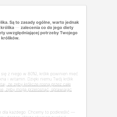
ika. Są to zasady ogólne, warto jednak
 królika
—
zalecenia co do jego diety
ety uwzględniającej potrzeby Twojego
 królików.
 się z niego w 80%), królik powinien mieć
na i witamin. Dzięki niemu Twój królik
taj, że zęby królicze rosną przez całe
nie, zęby mogą przerosnąć, sprawiając
te dla każdego. Chcemy to podkreślić —