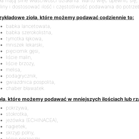
oła mają silne właściwości działania. Warto więc upewnić się
śliny i dostosować ilość i częstotliwość podawania do potrzeb
zykładowe zioła, które możemy podawać codziennie to:
babka lancetowata,
babka szerokolistna,
tymotka łąkowa,
mniszek lekarski,
pięciornik gęsi,
liście malin,
liście brzozy,
melisa,
podagrycznik,
gwiazdnica pospolita,
chaber bławatek.
oła, które możemy podawać w mniejszych ilościach lub rza
pokrzywa,
stokrotka,
jeżówka (ECHINACEA),
nagietek,
skrzyp polny,
liście porzeczki,