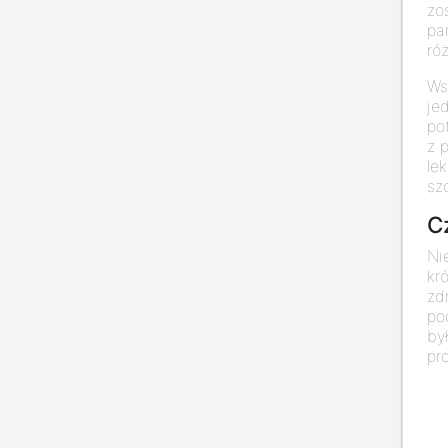
zo
pa
ró
Ws
je
po
z 
le
sz
C
Ni
kr
zd
po
by
pro