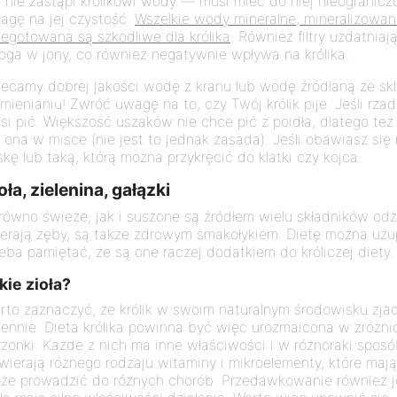
c nie zastąpi królikowi wody — musi mieć do niej nieogranic
agę na jej czystość.
Wszelkie wody mineralne, mineralizow
zegotowana są szkodliwe dla królika
. Również filtry uzdatnia
oga w jony, co również negatywnie wpływa na królika.
lecamy dobrej jakości wodę z kranu lub wodę źródlaną ze skle
mienianiu! Zwróć uwagę na to, czy Twój królik pije. Jeśli rza
si pić. Większość uszaków nie chce pić z poidła, dlatego te
ę ona w misce (nie jest to jednak zasada). Jeśli obawiasz się
skę lub taką, którą można przykręcić do klatki czy kojca.
oła, zielenina, gałązki
równo świeże, jak i suszone są źródłem wielu składników odży
ierają zęby, są także zdrowym smakołykiem. Dietę można uzu
zeba pamiętać, że są one raczej dodatkiem do króliczej diety.
kie zioła?
rto zaznaczyć, że królik w swoim naturalnym środowisku zjad
iennie. Dieta królika powinna być więc urozmaicona w zróżnic
rzonki. Każde z nich ma inne właściwości i w różnoraki spo
wierają różnego rodzaju witaminy i mikroelementy, które mają
że prowadzić do różnych chorób. Przedawkowanie również je