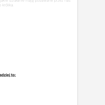
, jakie działanie mają podawane przez nas
 królika.
dziej to: