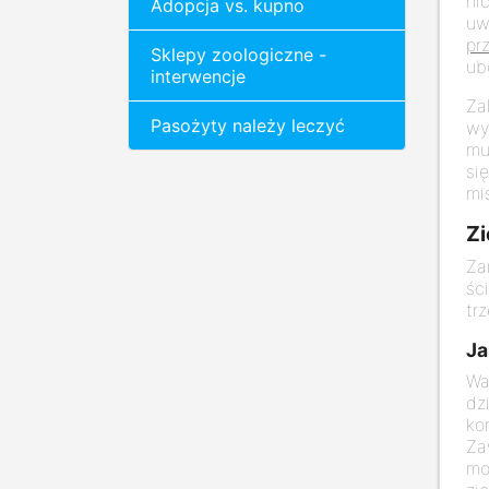
ni
Adopcja vs. kupno
uw
pr
Sklepy zoologiczne -
ub
interwencje
Za
Pasożyty należy leczyć
wy
mu
si
mi
Zi
Za
śc
tr
Ja
Wa
dz
ko
Za
mo