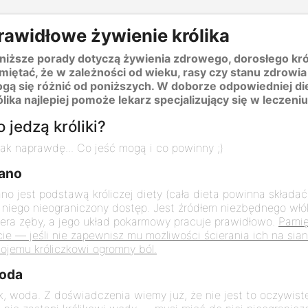
rawidłowe żywienie królika
niższe porady dotyczą żywienia zdrowego, dorosłego król
miętać, że w zależności od wieku, rasy czy stanu zdrowia
gą się różnić od poniższych. W doborze odpowiedniej di
ólika najlepiej pomoże lekarz specjalizujący się w leczeniu
 jedzą króliki?
tak naprawdę... Co jeść mogą i co powinny ;)
iano
ano jest podstawą króliczej diety (cała dieta powinna składać
 niego nieograniczony dostęp. Jest źródłem niezbędnego włók
iera zęby, a jego układ pokarmowy pracuje prawidłowo.
Pamię
cie — jeśli nie zapewnisz mu możliwości ścierania ich na sia
ojemu króliczkowi ogromny ból.
oda
k, woda. Z doświadczenia wiemy już, że nie jest to oczywis