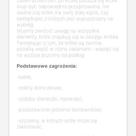
Zatem przestrzeń, po której porusza się królik
musi być odpowiednio przygotowana, nie
ważne czy królik ma swój stały kącik, czy
klatkę/kojec z których jest wypuszczany na
wybieg.
Musimy zwrócić uwagę na wszystkie
elementy, które znajdują się w zasięgu królika.
Pamiętając o tym, że króliki są zwinne,
potrafią wejść w różne zakamarki i wspiąć się
na wyższe poziomy od podłogi.
Podstawowe zagrożenia:
-kable;
-rośliny doniczkowe;
-ozdoby (świeczki, materiały);
-pozostawione jedzenie domowników;
-szczeliny, w których królik może się
zaklinować;