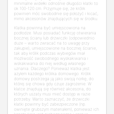
minimalne widełki odnośnie długości klatki to
ok 100-120 cm. Przyjmuje się, że królik
powinien móc swobodnie się położyć i kicać,
mimo akcesoriów znajdujących się w środku.
Klatka powinna być umiejscowiona na
podłodze. Musi posiadać funkcję otwierania
bocznej ściany lub drzwiczki (odpowiednio
duże – warto zwracać na to uwagę przy
zakupie), umiejscowione na bocznej ścianie,
tak aby królik podczas wybiegów miał
możliwość swobodnego wyskakiwania i
wskakiwania do niej według własnego
uznania. Dlaczego? Ponieważ klatka jest
azylem każdego królika domowego. Królik
domowy postrzega ją jako swoją norkę, do
której się chowa gdy czuje zagrożenie. W
klatce znajdują się również akcesoria, do
których uszaty musi mieć dostęp w razie
potrzeby. Warto zaznaczyć, że drzwiczki
klatki powinny być zabezpieczone (np.
owinięte grubszym materiałem), ponieważ ich