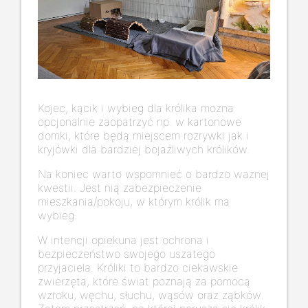
Kojec, kącik i wybieg dla królika można
opcjonalnie zaopatrzyć np. w kartonowe
domki, które będą miejscem rozrywki jak i
kryjówki dla bardziej bojaźliwych królików.
Na koniec warto wspomnieć o bardzo ważnej
kwestii. Jest nią zabezpieczenie
mieszkania/pokoju, w którym królik ma
wybieg.
W intencji opiekuna jest ochrona i
bezpieczeństwo swojego uszatego
przyjaciela. Króliki to bardzo ciekawskie
zwierzęta, które świat poznają za pomocą
wzroku, węchu, słuchu, wąsów oraz ząbków.