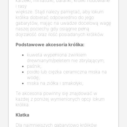
karzełki, miniaturki, baranki, króliki hodowlane
i rasy
większe. Stąd należy pamiętać, aby lokum
królika dobierać odpowiednio do jego
gabarytów, mając na uwadze docelową wagę
naszej pociechy gdy osiągnie pełną
dojrzałość oraz ilość posiadanych królików.
Podstawowe akcesoria królika:
kuweta wypełniona żwirkiem
drewnianym/peletem nie zbrylającym;
paśnik;
poidło lub ciężka ceramiczna miska na
wodę;
miska na ziółka i smakołyki;
Te akcesoria powinny się znajdować w
każdej z poniżej wymienionych opcji lokum
królika.
Klatka
Dla najmniejszych gabarytowo królików