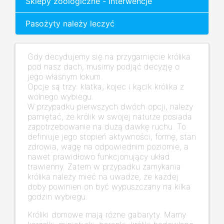
Sklepy zoologiczne - interwencje
Pasożyty należy leczyć
Gdy decydujemy się na przygarnięcie królika
pod nasz dach, musimy podjąć decyzję o
jego własnym lokum.
Opcje są trzy: klatka, kojec i kącik królika z
wolnego wybiegu.
W przypadku pierwszych dwóch opcji, należy
pamiętać, że królik w swojej naturze posiada
zapotrzebowanie na dużą dawkę ruchu. To
definiuje jego stopień aktywności, formę, stan
zdrowia, wagę na odpowiednim poziomie, a
nawet prawidłowo funkcjonujący układ
trawienny. Zatem w przypadku zamykania
królika należy mieć na uwadze, że każdej
doby powinien on być wypuszczany na kilka
godzin wybiegu.
Króliki domowe mają różne gabaryty. Mamy