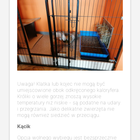
Uwaga! Klatka lub kojec nie mogą być
umiejscowione obok odkręconego kaloryfera.
Króliki o wiele gorzej znoszą wysokie
temperatury niż niskie - są podatne na udary
i przegrzania. Jako delikatne zwierzęta nie
mogą również siedzieć w przeciągu.
Kącik
Opcja wolnego wybiegu jest bezsprzecznie