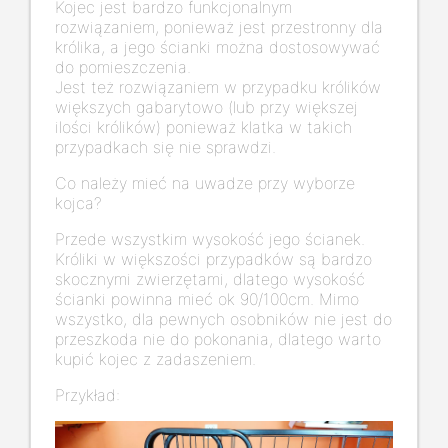
Kojec jest bardzo funkcjonalnym
rozwiązaniem, ponieważ jest przestronny dla
królika, a jego ścianki można dostosowywać
do pomieszczenia.
Jest też rozwiązaniem w przypadku królików
większych gabarytowo (lub przy większej
ilości królików) ponieważ klatka w takich
przypadkach się nie sprawdzi.
Co należy mieć na uwadze przy wyborze
kojca?
Przede wszystkim wysokość jego ścianek.
Króliki w większości przypadków są bardzo
skocznymi zwierzętami, dlatego wysokość
ścianki powinna mieć ok 90/100cm. Mimo
wszystko, dla pewnych osobników nie jest do
przeszkoda nie do pokonania, dlatego warto
kupić kojec z zadaszeniem.
Przykład: