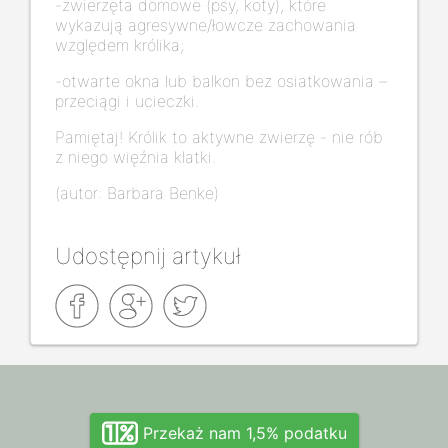
-zwierzęta domowe (psy, koty), które
wykazują agresywne/łowcze zachowania
względem królika;
-otwarte okna lub balkon bez osiatkowania –
przeciągi i ucieczki.
Pamiętaj! Królik to aktywne zwierzę - nie rób
z niego więźnia klatki.
(autor: Barbara Benke)
Udostępnij artykuł
Przekaż nam 1,5% podatku