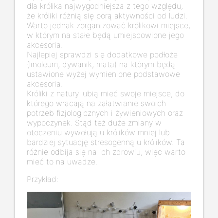
dla królika najwygodniejsza z tego względu,
że króliki różnią się porą aktywności od ludzi.
Warto jednak zorganizować królikowi miejsce,
w którym na stałe będą umiejscowione jego
akcesoria.
Najlepiej sprawdzi się dodatkowe podłoże
(linoleum, dywanik, mata) na którym będą
ustawione wyżej wymienione podstawowe
akcesoria.
Króliki z natury lubią mieć swoje miejsce, do
którego wracają na załatwianie swoich
potrzeb fizjologicznych i żywieniowych oraz
wypoczynek. Stąd też duże zmiany w
otoczeniu wywołują u królików mniej lub
bardziej sytuację stresogenną u królików. Ta
różnie odbija się na ich zdrowiu, więc warto
mieć to na uwadze.
Przykład: