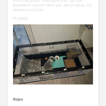
konstrukcja jest niebezpieczna i sprzyja
wszelakim urazom takim jak: zwichnięcia, czy
złamania kończyn.
Przykład:
Kojec