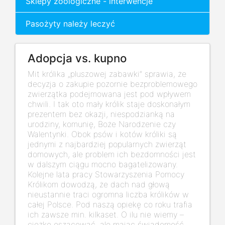
Sklepy zoologiczne - interwencje
Pasożyty należy leczyć
Adopcja vs. kupno
Mit królika „pluszowej zabawki” sprawia, że
decyzja o zakupie pozornie bezproblemowego
zwierzątka podejmowana jest pod wpływem
chwili. I tak oto mały królik staje doskonałym
prezentem bez okazji, niespodzianką na
urodziny, komunię, Boże Narodzenie czy
Walentynki. Obok psów i kotów króliki są
jednymi z najbardziej popularnych zwierząt
domowych, ale problem ich bezdomności jest
w dalszym ciągu mocno bagatelizowany.
Kolejne lata pracy Stowarzyszenia Pomocy
Królikom dowodzą, że dach nad głową
nieustannie traci ogromna liczba królików w
całej Polsce. Pod naszą opiekę co roku trafia
ich zawsze min. kilkaset. O ilu nie wiemy –
ciężko oszacować, ale mając świadomość