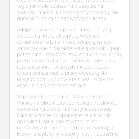
tego, jak małe szanse na przeżycie na
wolności ma królik udomowiony, możemy się
domyślać, że są to zatrważające liczby.
Adopcja zwierzęcia powinna być decyzją
świadomą, którą akceptują wszyscy
członkowie rodziny. Przed adopcją należy
zapoznać się z charakterystyką gatunku, jego
potrzebami, zasadami żywienia i opieki. Kiedy
poznamy wszystkie za i przeciw, unikniemy
rozczarowania i oszczędzimy zwierzęciu
stresu związanego z przeprowadzką do
nowego domu i z powrotem, jeśli królik nie
okaże się zwierzęciem dla nas.
W przypadku adopcji ze Stowarzyszenia
Pomocy Królikom zawsze istnieje możliwość
skorzystania z opcji domu tymczasowego.
Daje to szansę na sprawdzenie się w roli
opiekuna królika. Nie zawsze, mimo
najszczerszych chęci, będzie to zwierzę, z
którym znajdziemy wspólny język i będziemy