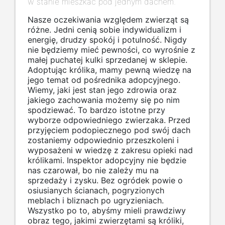
w stanie mieszkać pod jednym dachem.
Nasze oczekiwania względem zwierząt są
różne. Jedni cenią sobie indywidualizm i
energię, drudzy spokój i potulność. Nigdy
nie będziemy mieć pewności, co wyrośnie z
małej puchatej kulki sprzedanej w sklepie.
Adoptując królika, mamy pewną wiedzę na
jego temat od pośrednika adopcyjnego.
Wiemy, jaki jest stan jego zdrowia oraz
jakiego zachowania możemy się po nim
spodziewać. To bardzo istotne przy
wyborze odpowiedniego zwierzaka. Przed
przyjęciem podopiecznego pod swój dach
zostaniemy odpowiednio przeszkoleni i
wyposażeni w wiedzę z zakresu opieki nad
królikami. Inspektor adopcyjny nie będzie
nas czarował, bo nie zależy mu na
sprzedaży i zysku. Bez ogródek powie o
osiusianych ścianach, pogryzionych
meblach i bliznach po ugryzieniach.
Wszystko po to, abyśmy mieli prawdziwy
obraz tego, jakimi zwierzętami są króliki,