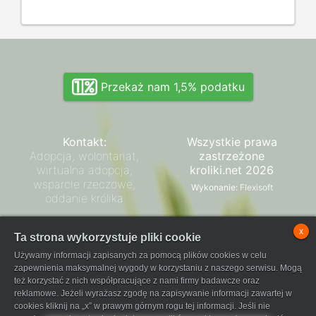
Przekaż nam 1,5% podatku
Kontakt:
Wszystkie prawa
Adopcja, wolontariat,
zastrzeżone
wirtualna adopcja,
kroliki.net 2026
wsparcie rzeczowe,
Wykonanie:
Flexisoft
oddanie królika
Zarząd SPK
x
Ta strona wykorzystuje pliki cookie
Regulamin płatności
Używamy informacji zapisanych za pomocą plików cookies w celu
FaniPay
zapewnienia maksymalnej wygody w korzystaniu z naszego serwisu. Mogą
też korzystać z nich współpracujące z nami firmy badawcze oraz
reklamowe. Jeżeli wyrażasz zgodę na zapisywanie informacji zawartej w
cookies kliknij na „x” w prawym górnym rogu tej informacji. Jeśli nie