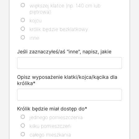
większej klatce (np. 140 cm lub
piętrowa)
kojcu
królik będzie bezklatkowy
inne
Jeśli zaznaczyłeś/aś "inne", napisz, jakie
Opisz wyposażenie klatki/kojca/kącika dla
królika
*
Królik będzie miał dostęp do
*
jednego pomieszczenia
kilku pomieszczeń
całego mieszkania