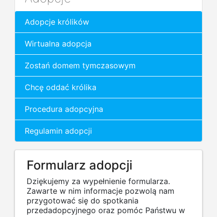
Adopcje królików
Wirtualna adopcja
Zostań domem tymczasowym
Chcę oddać królika
Procedura adopcyjna
Regulamin adopcji
Formularz adopcji
Dziękujemy za wypełnienie formularza.
Zawarte w nim informacje pozwolą nam
przygotować się do spotkania
przedadopcyjnego oraz pomóc Państwu w