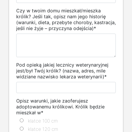
Czy w twoim domu mieszkał/mieszka
królik? Jeśli tak, opisz nam jego historię
(warunki, dieta, przebyte choroby, kastracja,
jeśli nie żyje – przyczyna odejścia)
*
Pod opieką jakiej lecznicy weterynaryjnej
jest/był Twój królik? (nazwa, adres, mile
widziane nazwisko lekarza weterynarii)
*
Opisz warunki, jakie zaoferujesz
adoptowanemu królikowi. Królik będzie
mieszkał w
*
klatce 100 cm
klatce 120 cm