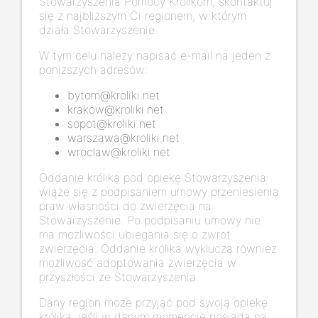
Stowarzyszenia Pomocy Królikom, skontaktuj
się z najbliższym Ci regionem, w którym
działa Stowarzyszenie.
W tym celu należy napisać e-mail na jeden z
poniższych adresów:
bytom@kroliki.net
krakow@kroliki.net
sopot@kroliki.net
warszawa@kroliki.net
wroclaw@kroliki.net
Oddanie królika pod opiekę Stowarzyszenia
wiąże się z podpisaniem umowy przeniesienia
praw własności do zwierzęcia na
Stowarzyszenie. Po podpisaniu umowy nie
ma możliwości ubiegania się o zwrot
zwierzęcia. Oddanie królika wyklucza również
możliwość adoptowania zwierzęcia w
przyszłości ze Stowarzyszenia.
Dany region może przyjąć pod swoją opiekę
królika, jeśli w danym momencie posiada na