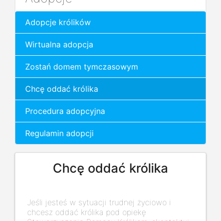
Adopcje królików
Wirtualna adopcja
Zostań domem tymczasowym
Chcę oddać królika
Procedura adopcyjna
Regulamin adopcji
Chcę oddać królika
Jeśli jesteś w sytuacji trudnej życiowo i
chcesz oddać królika pod opiekę