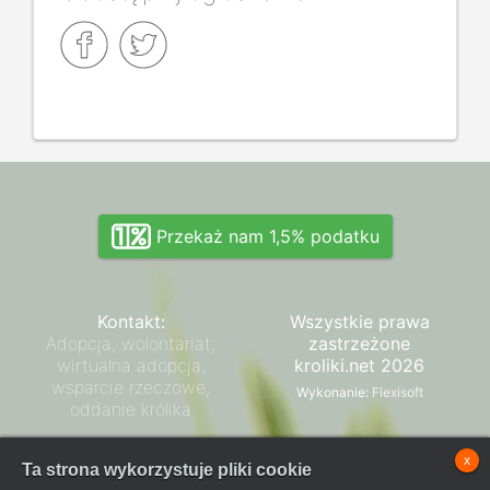
Przekaż nam 1,5% podatku
Kontakt:
Wszystkie prawa
Adopcja, wolontariat,
zastrzeżone
wirtualna adopcja,
kroliki.net 2026
wsparcie rzeczowe,
Wykonanie:
Flexisoft
oddanie królika
Zarząd SPK
x
Ta strona wykorzystuje pliki cookie
Regulamin płatności