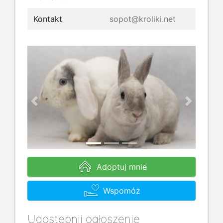
Kontakt
sopot@kroliki.net
Previous
Next
Adoptuj mnie
Wspomóż
Udostępnij ogłoszenie