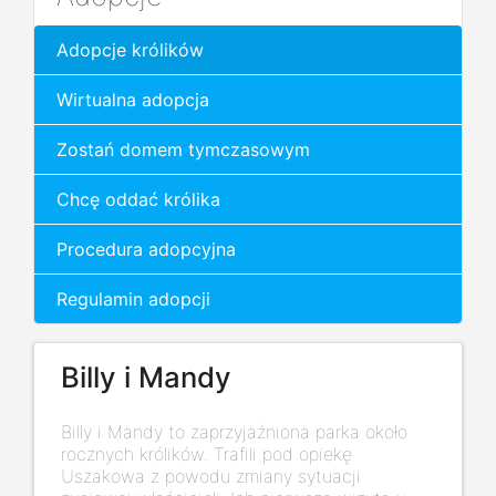
Adopcje królików
Wirtualna adopcja
Zostań domem tymczasowym
Chcę oddać królika
Procedura adopcyjna
Regulamin adopcji
Billy i Mandy
Billy i Mandy to zaprzyjaźniona parka około
rocznych królików. Trafili pod opiekę
Uszakowa z powodu zmiany sytuacji