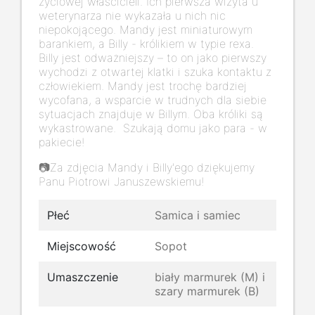
życiowej właścicieli. Ich pierwsza wizyta u
weterynarza nie wykazała u nich nic
niepokojącego. Mandy jest miniaturowym
barankiem, a Billy - królikiem w typie rexa.
Billy jest odważniejszy – to on jako pierwszy
wychodzi z otwartej klatki i szuka kontaktu z
człowiekiem. Mandy jest trochę bardziej
wycofana, a wsparcie w trudnych dla siebie
sytuacjach znajduje w Billym. Oba króliki są
wykastrowane. Szukają domu jako para - w
pakiecie!
📷Za zdjęcia Mandy i Billy'ego dziękujemy
Panu Piotrowi Januszewskiemu!
Płeć
Samica i samiec
Miejscowość
Sopot
Umaszczenie
biały marmurek (M) i
szary marmurek (B)