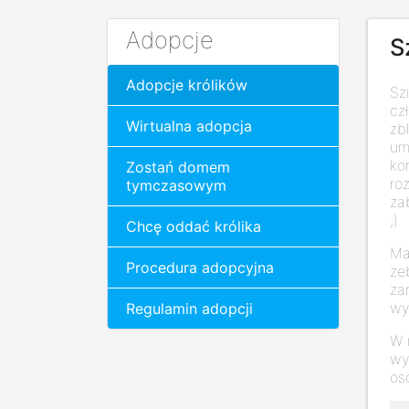
Adopcje
S
Adopcje królików
Sz
cz
Wirtualna adopcja
zb
um
ko
Zostań domem
ro
tymczasowym
za
;)
Chcę oddać królika
Ma
Procedura adopcyjna
że
za
wy
Regulamin adopcji
W 
wy
os