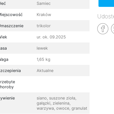
łeć
Samiec
iejscowość
Kraków
Udostę
Umaszczenie
trikolor
Wiek
ur. ok. 09.2025
asa
lewek
Waga
1,65 kg
zczepienia
Aktualne
rzebyte
horoby
ywienie
siano, suszone zioła,
gałązki, zielenina,
warzywa, owoce, granulat