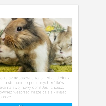
us
Next
a teraz adoptować tego królika. Jednak
stko stracone - sporo innych królików
eka na swój nowy dom! Jeśli chcesz,
ównież wesprzeć nasze działa klikając
poniżej