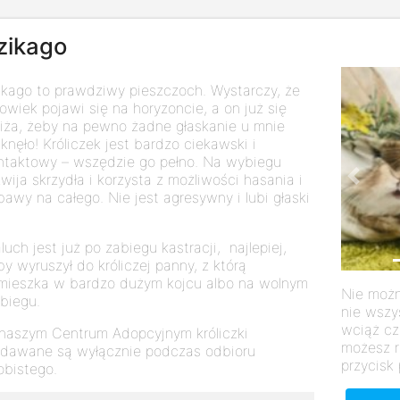
zikago
ikago to prawdziwy pieszczoch. Wystarczy, że
łowiek pojawi się na horyzoncie, a on już się
liża, żeby na pewno żadne głaskanie u mnie
knęło! Króliczek jest bardzo ciekawski i
ntaktowy – wszędzie go pełno. Na wybiegu
zwija skrzydła i korzysta z możliwości hasania i
Previo
bawy na całego. Nie jest agresywny i lubi głaski
luch jest już po zabiegu kastracji, najlepiej,
by wyruszył do króliczej panny, z którą
mieszka w bardzo dużym kojcu albo na wolnym
Nie możn
biegu.
nie wszy
wciąż cz
naszym Centrum Adopcyjnym króliczki
możesz r
dawane są wyłącznie podczas odbioru
przycisk 
obistego.