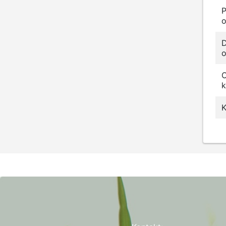
o
D
o
k
K