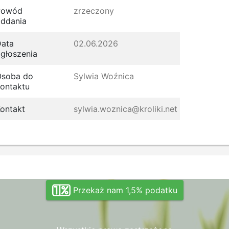
Powód
zrzeczony
ddania
ata
02.06.2026
głoszenia
Osoba do
Sylwia Woźnica
ontaktu
ontakt
sylwia.woznica@kroliki.net
Przekaż nam 1,5% podatku