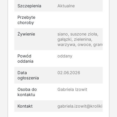
Szczepienia
Aktualne
Przebyte
choroby
Żywienie
siano, suszone zioła,
gałązki, zielenina,
warzywa, owoce, granulat
Powód
oddany
oddania
Data
02.06.2026
ogłoszenia
Osoba do
Gabriela Izowit
kontaktu
Kontakt
gabriela.izowit@kroliki.net