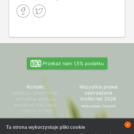
Przekaż nam 1,5% podatku
Kontakt:
Wszystkie prawa
Adopcja, wolontariat,
zastrzeżone
wirtualna adopcja,
kroliki.net 2026
wsparcie rzeczowe,
Wykonanie:
Flexisoft
oddanie królika
Zarząd SPK
x
Ta strona wykorzystuje pliki cookie
Regulamin płatności