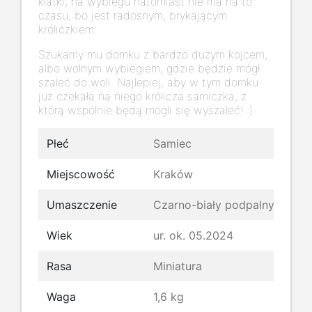
klatki, na wybiegu natomiast nie ma na to
czasu, bo jest radosnym, brykającym
króliczkiem.
Szukamy mu domku z bardzo dużym kojcem,
albo wolnym wybiegiem, gdzie będzie mógł
szaleć do woli. Najlepiej, aby w tym domku
już czekała na niego królicza samiczka, z
którą wspólnie będą mogli się wyszaleć! :)
Płeć
Samiec
Miejscowość
Kraków
Umaszczenie
Czarno-biały podpalny
Wiek
ur. ok. 05.2024
Rasa
Miniatura
Waga
1,6 kg