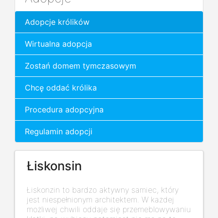
Adopcje królików
Wirtualna adopcja
Zostań domem tymczasowym
Chcę oddać królika
Procedura adopcyjna
Regulamin adopcji
Łiskonsin
Łiskonzin to bardzo aktywny samiec, który
jest niespełnionym architektem. W każdej
możliwej chwili oddaje się przemeblowywaniu