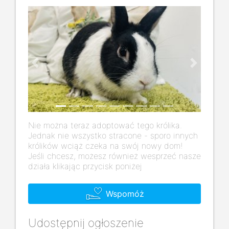
Previous
Next
Nie można teraz adoptować tego królika.
Jednak nie wszystko stracone - sporo innych
królików wciąż czeka na swój nowy dom!
Jeśli chcesz, możesz również wesprzeć nasze
działa klikając przycisk poniżej
Wspomóż
Udostępnij ogłoszenie