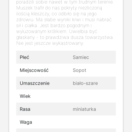
poradzili sobie nawet w tym trudnym terenie.
Muszek trafił do nas pokryty niezliczoną
ilością kleszczy, co odbiło się na jego
zdrowiu. Ma słabe wyniki krwi i musi nabrać
sił i ciałka. Jest bardzo pogodnym i
wyluzowanym królikiem. Uwielbia być
głaskany - to prawdziwa dusza towarzystwa.
Nie jest jeszcze wykastrowany.
Płeć
Samiec
Miejscowość
Sopot
Umaszczenie
biało-szare
Wiek
Rasa
miniaturka
Waga