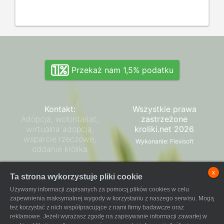
Przekaż nam 1,5% podatku
Kontakt:
Wszystkie prawa
Adopcja, wolontariat,
zastrzeżone
wirtualna adopcja,
kroliki.net 2026
wsparcie rzeczowe,
Wykonanie:
Flexisoft
oddanie królika
Zarząd SPK
x
Ta strona wykorzystuje pliki cookie
Regulamin płatności
Używamy informacji zapisanych za pomocą plików cookies w celu
FaniPay
zapewnienia maksymalnej wygody w korzystaniu z naszego serwisu. Mogą
też korzystać z nich współpracujące z nami firmy badawcze oraz
reklamowe. Jeżeli wyrażasz zgodę na zapisywanie informacji zawartej w