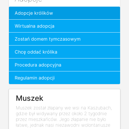
Adopcje królików
Wirtualna adopcja
Zostań domem tymczasowym
Chcę oddać królika
Procedura adopcyjna
Regulamin adopcji
Muszek
Muszek został złapany we wsi na Kaszubach,
gdzie był widywany przez około 2 tygodnie
przez mieszkańców. Jego złapanie nie było
łatwe, jednak nasi niezawodni wolontariusze