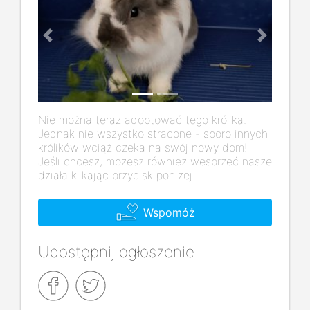
Previous
Next
Nie można teraz adoptować tego królika.
Jednak nie wszystko stracone - sporo innych
królików wciąż czeka na swój nowy dom!
Jeśli chcesz, możesz również wesprzeć nasze
działa klikając przycisk poniżej
Wspomóż
Udostępnij ogłoszenie