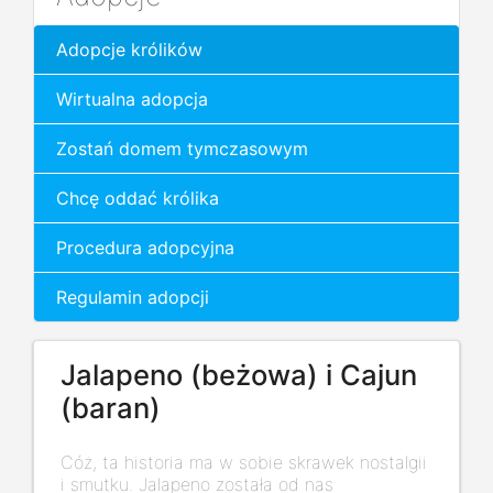
Adopcje królików
Wirtualna adopcja
Zostań domem tymczasowym
Chcę oddać królika
Procedura adopcyjna
Regulamin adopcji
Jalapeno (beżowa) i Cajun
(baran)
Cóż, ta historia ma w sobie skrawek nostalgii
i smutku. Jalapeno została od nas