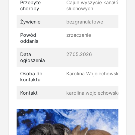
Przebyte
Cajun wyszycie kanałów
choroby
słuchowych
Żywienie
bezgranulatowe
Powód
zrzeczenie
oddania
Data
27.05.2026
ogłoszenia
Osoba do
Karolina Wojciechowska
kontaktu
Kontakt
karolina.wojciechowska@kroli