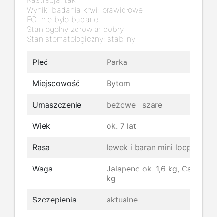
Kastracja: tak
Wyniki badania krwi: prawidłowe
EC: nie było badane
Stan ogólny zdrowia: dobry
Stan stomatologiczny: stabilny
Płeć
Parka
Miejscowość
Bytom
Umaszczenie
beżowe i szare
Wiek
ok. 7 lat
Rasa
lewek i baran mini loop
Waga
Jalapeno ok. 1,6 kg, Cajun ok.
kg
Szczepienia
aktualne