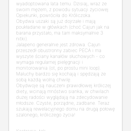
wyadoptowana lata temu. Dzisiaj, wraz ze
swoim mężem, z powodu sytuacji życiowej
Opiekunki, powróciła do Króliczoka.
Obydwa uszaki są już dojrzałe i mają
poukładane w główkach (choć Cajun jak na
barana przystało, ma tam maksymalnie 3
nitki).
Jalapeno generalnie jest zdrowa. Cajun
przeszedł obustronny zabiec PECA i ma
wyszyte ściany kanałów słuchowych - co
wymaga regularnej pielęgnacji i
monitorowania (ot, po prostu mini loop).
Maluchy bardzo się kochają i spędzają ze
sobą każdą wolną chwilę.
Obydwoje są nauczeni prawidłowej króliczej
diety, wcinają mnóstwo sianka, w chwilach
dużej radości wyglądają na zdecydowanie
młodsze. Czyste, porządne, zadbane. Teraz
szukają rewelacyjnego domu na drugą połowę
szalonego, króliczego życia!