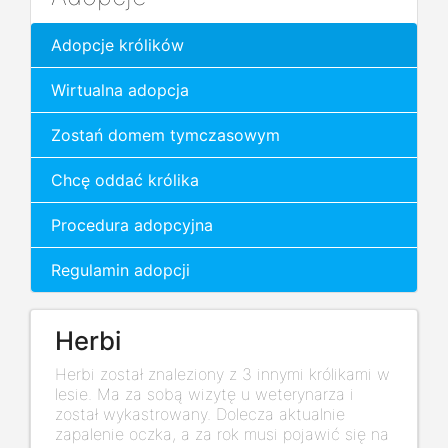
Adopcje królików
Wirtualna adopcja
Zostań domem tymczasowym
Chcę oddać królika
Procedura adopcyjna
Regulamin adopcji
Herbi
Herbi został znaleziony z 3 innymi królikami w
lesie. Ma za sobą wizytę u weterynarza i
został wykastrowany. Dolecza aktualnie
zapalenie oczka, a za rok musi pojawić się na