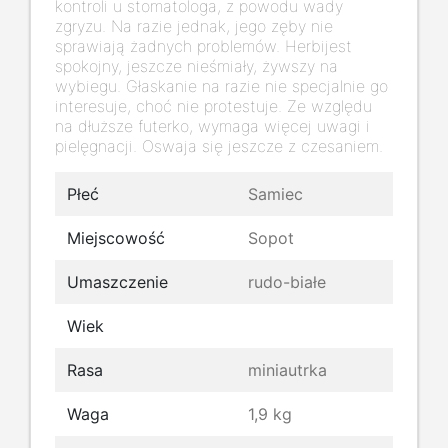
kontroli u stomatologa, z powodu wady
zgryzu. Na razie jednak, jego zęby nie
sprawiają żadnych problemów. Herbijest
spokojny, jeszcze nieśmiały, żywszy na
wybiegu. Głaskanie na razie nie specjalnie go
interesuje, choć nie protestuje. Ze względu
na dłuższe futerko, wymaga więcej uwagi i
pielęgnacji. Oswaja się jeszcze z czesaniem.
Płeć
Samiec
Miejscowość
Sopot
Umaszczenie
rudo-białe
Wiek
Rasa
miniautrka
Waga
1,9 kg