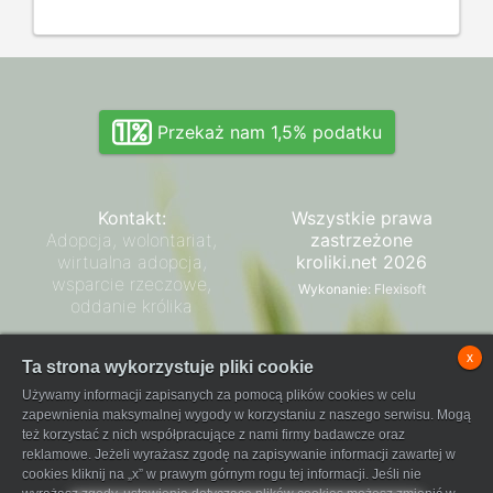
Przekaż nam 1,5% podatku
Kontakt:
Wszystkie prawa
Adopcja, wolontariat,
zastrzeżone
wirtualna adopcja,
kroliki.net 2026
wsparcie rzeczowe,
Wykonanie:
Flexisoft
oddanie królika
Zarząd SPK
x
Ta strona wykorzystuje pliki cookie
Regulamin płatności
Używamy informacji zapisanych za pomocą plików cookies w celu
FaniPay
zapewnienia maksymalnej wygody w korzystaniu z naszego serwisu. Mogą
też korzystać z nich współpracujące z nami firmy badawcze oraz
reklamowe. Jeżeli wyrażasz zgodę na zapisywanie informacji zawartej w
cookies kliknij na „x” w prawym górnym rogu tej informacji. Jeśli nie