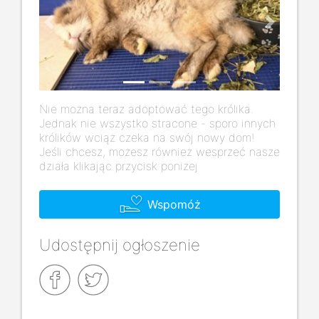
Previous
Next
Nie można teraz adoptować tego królika.
Jednak nie wszystko stracone - sporo innych
królików wciąż czeka na swój nowy dom!
Jeśli chcesz, możesz również wesprzeć nasze
działa klikając przycisk poniżej
Wspomóż
Udostępnij ogłoszenie