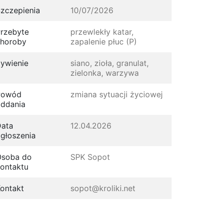
zczepienia
10/07/2026
rzebyte
przewlekły katar,
horoby
zapalenie płuc (P)
ywienie
siano, zioła, granulat,
zielonka, warzywa
Powód
zmiana sytuacji życiowej
ddania
ata
12.04.2026
głoszenia
Osoba do
SPK Sopot
ontaktu
ontakt
sopot@kroliki.net