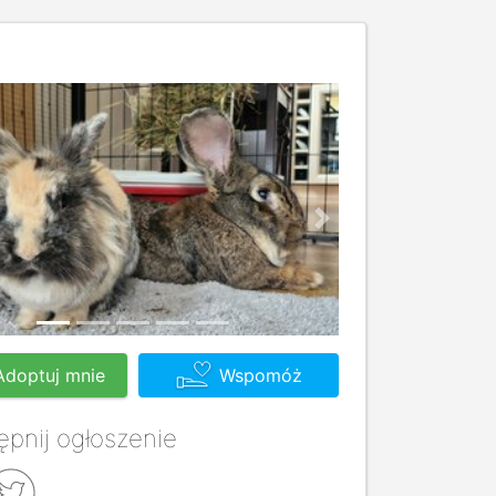
us
Next
Adoptuj mnie
Wspomóż
pnij ogłoszenie