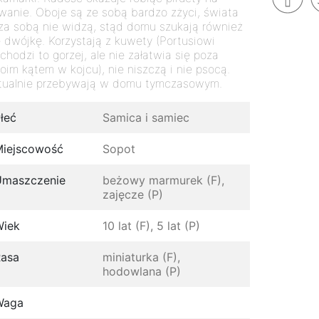
wanie. Oboje są ze sobą bardzo zżyci, świata
za sobą nie widzą, stąd domu szukają również
 dwójkę. Korzystają z kuwety (Portusiowi
chodzi to gorzej, ale nie załatwia się poza
oim kątem w kojcu), nie niszczą i nie psocą.
tualnie przebywają w domu tymczasowym.
łeć
Samica i samiec
iejscowość
Sopot
Umaszczenie
beżowy marmurek (F),
zajęcze (P)
Wiek
10 lat (F), 5 lat (P)
asa
miniaturka (F),
hodowlana (P)
Waga