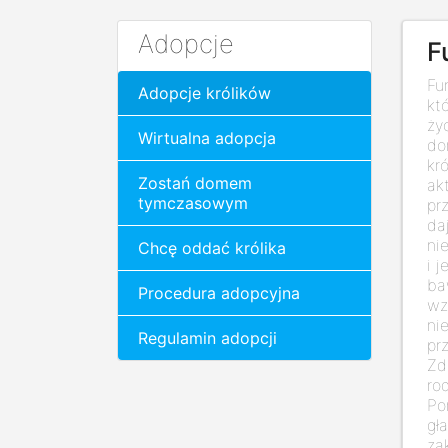
Adopcje
F
Fu
Adopcje królików
kt
ży
Wirtualna adopcja
do
kr
Zostań domem
ak
tymczasowym
pr
da
ni
Chcę oddać królika
i 
ba
Procedura adopcyjna
wz
ni
Regulamin adopcji
pr
Zd
ro
Por
gł
za