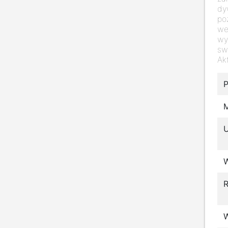
dy
po
we
wy
sw
Ak
P
M
R