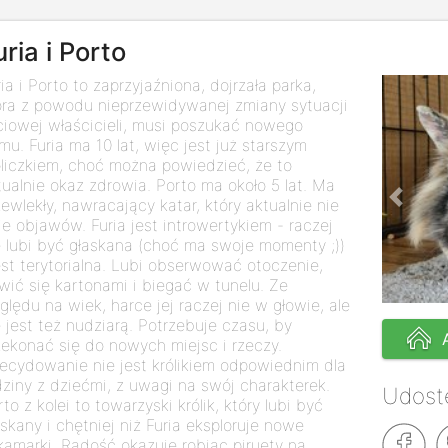
uria i Porto
ria i Porto to zaprzyjaźniona, dojrzała parka,
óra z powodu nieprzewidywanej zmiany sytuacji
ciowej właścicieli, musi poszukać nowego
mu. Furia ma 10 lat, więc jest już starszym
óliczkiem, choć można powiedzieć, że to
tualnie okaz zdrowia. Porto ma około 5 lat. Ma
zewlekły, nawracający katar, który aktualnie nie
Previo
je objawów. Furia jest introwertykiem - raczej
e lubi być głaskana (choć ma swoje momenty ;))
jest terytorialna. Lubi obserwować otoczenie,
wić się kartonami i biegać w tunelu. Ze
ględu na wiek, harce jej raczej nie w głowie, ale
e jest też nudziarą. Potrzebuje czasu, by
zekonać się do nowych miejsc i rzeczy.
ecydowanie nie jest królikiem odpowiednim dla
dziny z dziećmi, z uwagi na swój charakterek.
Udostę
to z kolei to towarzyski królik, który lubi być
askany i chętniej niż Furia eksploruje nowe
kamarki. Radość okazuje robiąc piruety na