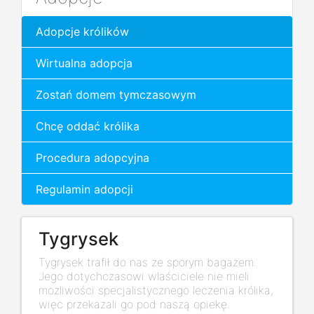
Adopcje królików
Wirtualna adopcja
Zostań domem tymczasowym
Chcę oddać królika
Procedura adopcyjna
Regulamin adopcji
Tygrysek
Tygrysek trafił do nas ze sporym bagażem.
Jego dotychczasowi wlaściciele nie mieli
możliwości specjalistycznego leczenia królika,
więc przekazali go pod naszą opiekę.