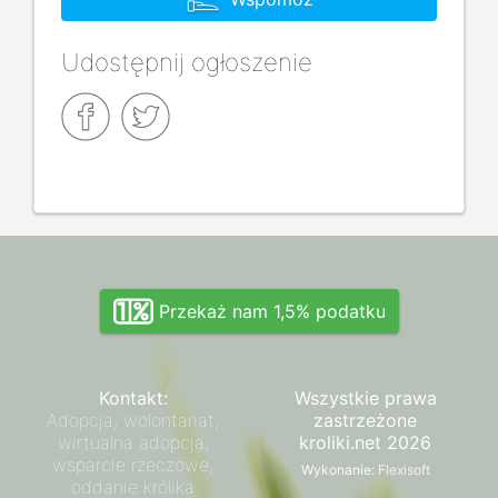
Udostępnij ogłoszenie
Przekaż nam 1,5% podatku
Kontakt:
Wszystkie prawa
Adopcja, wolontariat,
zastrzeżone
wirtualna adopcja,
kroliki.net 2026
wsparcie rzeczowe,
Wykonanie:
Flexisoft
oddanie królika