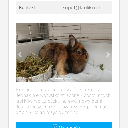
Kontakt
sopot@kroliki.net
Previous
Next
Nie można teraz adoptować tego królika.
Jednak nie wszystko stracone - sporo innych
królików wciąż czeka na swój nowy dom!
Jeśli chcesz, możesz również wesprzeć nasze
działa klikając przycisk poniżej
Wspomóż