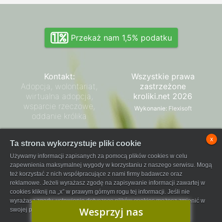
Przekaż nam 1,5% podatku
Kontakt:
Wszystkie prawa
Adopcja, wolontariat,
zastrzeżone
wirtualna adopcja,
kroliki.net 2026
wsparcie rzeczowe,
Wykonanie:
Flexisoft
oddanie królika
Zarząd SPK
x
Ta strona wykorzystuje pliki cookie
Regulamin płatności
Używamy informacji zapisanych za pomocą plików cookies w celu
FaniPay
zapewnienia maksymalnej wygody w korzystaniu z naszego serwisu. Mogą
też korzystać z nich współpracujące z nami firmy badawcze oraz
reklamowe. Jeżeli wyrażasz zgodę na zapisywanie informacji zawartej w
cookies kliknij na „x” w prawym górnym rogu tej informacji. Jeśli nie
wyrażasz zgody, ustawienia dotyczące plików cookies możesz zmienić w
Wesprzyj nas
swojej przeglądarce.