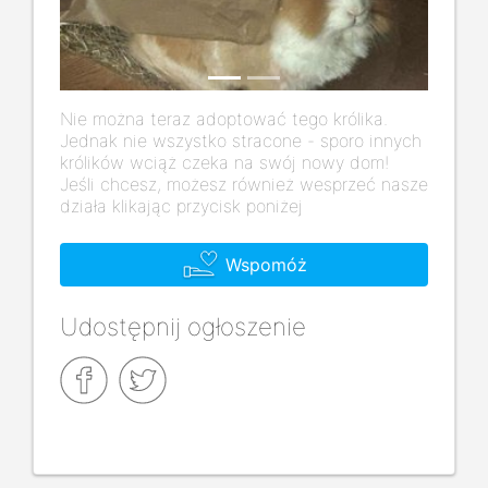
Nie można teraz adoptować tego królika.
Jednak nie wszystko stracone - sporo innych
królików wciąż czeka na swój nowy dom!
Jeśli chcesz, możesz również wesprzeć nasze
działa klikając przycisk poniżej
Wspomóż
Udostępnij ogłoszenie