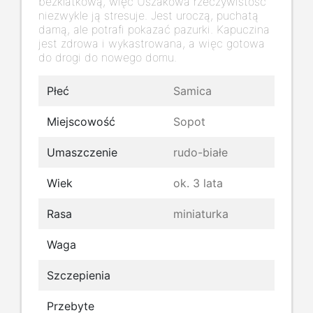
bezklatkową, więc Uszakowa rzeczywistość
niezwykle ją stresuje. Jest uroczą, puchatą
damą, ale potrafi pokazać pazurki. Kapuczina
jest zdrowa i wykastrowana, a więc gotowa
do drogi do nowego domu.
Płeć
Samica
Miejscowość
Sopot
Umaszczenie
rudo-białe
Wiek
ok. 3 lata
Rasa
miniaturka
Waga
Szczepienia
Przebyte