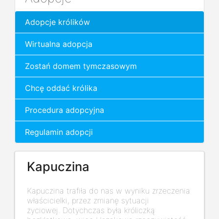
Adopcje królików
Wirtualna adopcja
Zostań domem tymczasowym
Chcę oddać królika
Procedura adopcyjna
Regulamin adopcji
Kapuczina
Kapuczina trafiła do nas w wyniku zrzeczenia
właścicielki, przez zmianę sytuacji
życiowej. Dotychczas była króliczką