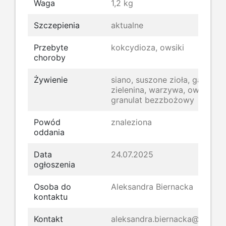
Waga
1,2 kg
Szczepienia
aktualne
Przebyte
kokcydioza, owsiki
choroby
Żywienie
siano, suszone zioła, gałązki,
zielenina, warzywa, owoce,
granulat bezzbożowy
Powód
znaleziona
oddania
Data
24.07.2025
ogłoszenia
Osoba do
Aleksandra Biernacka
kontaktu
Kontakt
aleksandra.biernacka@kroliki.