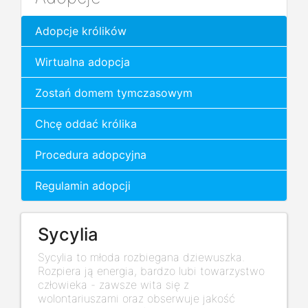
Adopcje królików
Wirtualna adopcja
Zostań domem tymczasowym
Chcę oddać królika
Procedura adopcyjna
Regulamin adopcji
Sycylia
Sycylia to młoda rozbiegana dziewuszka.
Rozpiera ją energia, bardzo lubi towarzystwo
człowieka - zawsze wita się z
wolontariuszami oraz obserwuje jakość