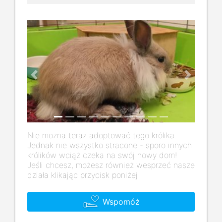
Previous
Next
Nie można teraz adoptować tego królika.
Jednak nie wszystko stracone - sporo innych
królików wciąż czeka na swój nowy dom!
Jeśli chcesz, możesz również wesprzeć nasze
działa klikając przycisk poniżej
Wspomóż