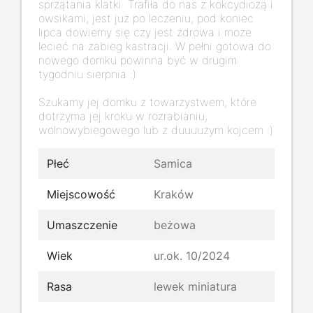
sprzątania klatki. Trafiła do nas z kokcydiozą i
owsikami, jest już po leczeniu, pod koniec
lipca dowiemy się czy jest zdrowa i może
lecieć na zabieg kastracji. W pełni gotowa do
nowego domku powinna być w drugim
tygodniu sierpnia :)
Szukamy jej domku z towarzystwem, które
dotrzyma jej kroku w rozrabianiu,
wolnowybiegowego lub z duuuużym kojcem :)
Płeć
Samica
Miejscowość
Kraków
Umaszczenie
beżowa
Wiek
ur.ok. 10/2024
Rasa
lewek miniatura