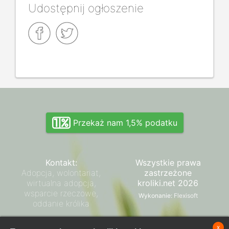
Udostępnij ogłoszenie
Przekaż nam 1,5% podatku
Kontakt:
Wszystkie prawa
Adopcja, wolontariat,
zastrzeżone
wirtualna adopcja,
kroliki.net 2026
wsparcie rzeczowe,
Wykonanie:
Flexisoft
oddanie królika
Zarząd SPK
x