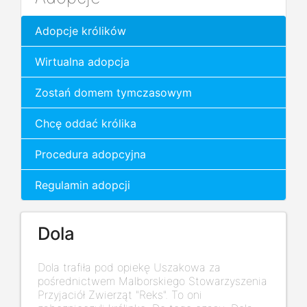
Adopcje królików
Wirtualna adopcja
Zostań domem tymczasowym
Chcę oddać królika
Procedura adopcyjna
Regulamin adopcji
Dola
Dola trafiła pod opiekę Uszakowa za
pośrednictwem Malborskiego Stowarzyszenia
Przyjaciół Zwierząt "Reks". To oni