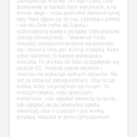
zabezpieczyli królinkę. Do tego czasu, Dola
przebywała w bardzo złych warunkach, a na
domiar złego - miała paskudne złamanie tylnej
łapy. Reks zgłosił się do nas z prośbą o pomoc
i tak oto Dola trafiła do Sopotu i
rozpoczęliśmy walkę o jej łapkę. Dola przeszła
zabieg osteosyntezy - "składania" nóżki.
Niestety ostatecznie leczenie nie powiodło
się i obecnia Dola jest dumną trójłapką. Radzi
sobie świetnie, to bardzo przebojowa
króliczka. Po drodze, do Dolci przypałętało się
jeszcze EC. Przeszła jednak leczenie i
obecnie nie wykazuje żadnych objawów. Ma
też za sobą już zabieg kastracji. Dola to typ
królika, który nie przejmuje się niczym. To
mistrzyni relaksu, mały uparciuch i
kombinator. Lubi oglądać telewizję (a raczej -
lubi oglądać jak jej opiekunka ogląda
telewizję), dba o czystość i jest wielką
przylepą. Mieszka w domu tymczasowym.