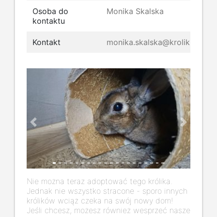
Osoba do
Monika Skalska
kontaktu
Kontakt
monika.skalska@kroliki.net
Previous
Next
Nie można teraz adoptować tego królika.
Jednak nie wszystko stracone - sporo innych
królików wciąż czeka na swój nowy dom!
Jeśli chcesz, możesz również wesprzeć nasze