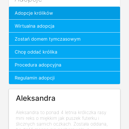
Adopcje królików
Wirtualna adopcja
Zostań domem tymczasowym
Chcę oddać królika
Procedura adopcyjna
Regulamin adopcji
Aleksandra
Aleksandra to ponad 4 letnia króliczka rasy
mini reks o miękkim jak puszek futerku i
ślicznych sarnich oczkach. Została oddana,