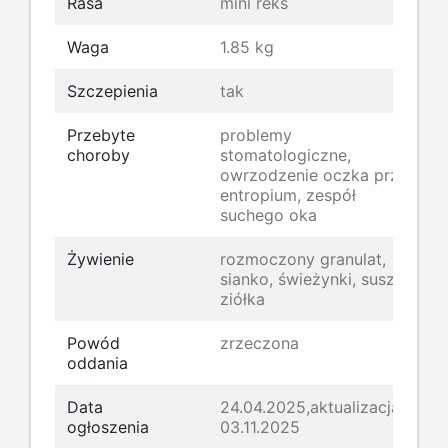
Rasa
mini reks
Waga
1.85 kg
Szczepienia
tak
Przebyte
problemy
choroby
stomatologiczne,
owrzodzenie oczka przez
entropium, zespół
suchego oka
Żywienie
rozmoczony granulat,
sianko, świeżynki, suszone
ziółka
Powód
zrzeczona
oddania
Data
24.04.2025,aktualizacja
ogłoszenia
03.11.2025