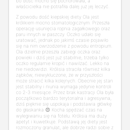
bo dość mocno się pochorowała, a
właścicielka nie potrafiła dalej już jej leczyć.
Z powodu dość kiepskiej diety Ola jest
królikiem mocno stomatologicznym. Przeszła
operację usunięcia ropnia zagałkowego oraz
paru innych w paszczy. Oczko udało się
uratować, jednak po jakimś czasie pojawiło
się na nim owrzodzenie z powodu entropium.
Ola dzielnie przeszła zabiegi oczka oraz
powieki i dziś jest już stabilnie, trzeba tylko
oczko regularnie kropić i nawilżać. Lekko na
nie niedowidzi. Królisia straciła również kilka
ząbków, niewykluczone, że w przyszłości
może stracić kilka kolejnych. Obecnie jej stan
jest stabilny i niunia wymaga jedynie kontroli
co 2-3 miesiące. Przez brak kastracji Ola była
początkowo bardzo terytorialna i agresywna,
dziś pięknie się uspokaja i podstawia główkę
do głaskanka
Kocha spędzać czas na
😍
wylegiwaniu się na fotelu. Królisia ma duży
apetyt i kuwetkuje. Podstawą jej diety jest
rozmoczony granulat, ale dobrze radzi sobie z