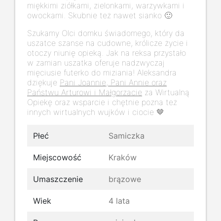
miękkimi ziółkami, zielonkami, warzywkami i
owockami. Skubnie też nawet sianko 🙂
Szukamy Olci domku świadomego, który da
uszatce szanse na cudowne, królicze życie i
otoczy niunię opieką. Jak na reksa przystało
w zamian uszatka oferuje nadzwyczaj
mięciusie futerko do miziania! Aleksandra
dziękuje
Pani Joannie, Pani Annie oraz
Państwu Arturowi i Małgorzacie
za Wirtualną
Opiekę oraz wsparcie i chętnie pozna też
innych wirtualnych wujków i ciocie 🤎
Płeć
Samiczka
Miejscowość
Kraków
Umaszczenie
brązowe
Wiek
4 lata