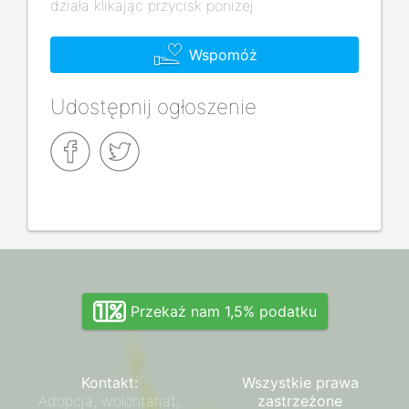
działa klikając przycisk poniżej
Wspomóż
Udostępnij ogłoszenie
Przekaż nam 1,5% podatku
Kontakt:
Wszystkie prawa
Adopcja, wolontariat,
zastrzeżone