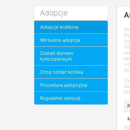
Adopcje
A
Adopcje królików
Am
zn
Wirtualna adopcja
tr
ra
um
Zostań domem
bę
tymczasowym
i 
do
Chcę oddać królika
Za
Procedura adopcyjna
St
htt
Regulamin adopcji
P
M