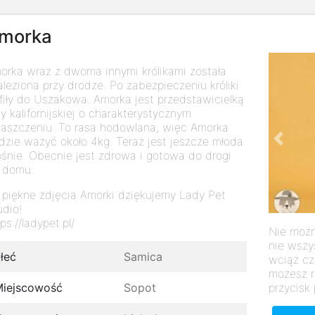
morka
orka wraz z dwoma innymi królikami została
aleziona przy drodze. Po zabezpieczeniu króliki
afiły do Uszakowa. Amorka jest przedstawicielką
sy kalifornijskiej o charakterystycznym
aszczeniu. To rasa hodowlana, więc Amorka
dzie ważyć około 4kg. Teraz jest jeszcze młoda
Previo
rośnie. Obecnie jest zdrowa i gotowa do drogi
 domu.
 piękne zdjęcia Amorki dziękujemy Lady Pet
udio!
ps://ladypet.pl/
Nie możn
nie wszy
łeć
Samica
wciąż cz
możesz r
przycisk 
iejscowość
Sopot