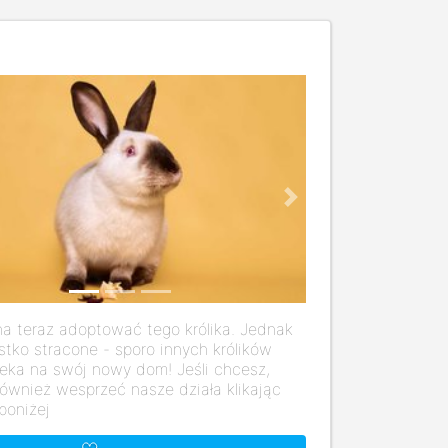
us
Next
a teraz adoptować tego królika. Jednak
stko stracone - sporo innych królików
eka na swój nowy dom! Jeśli chcesz,
ównież wesprzeć nasze działa klikając
poniżej