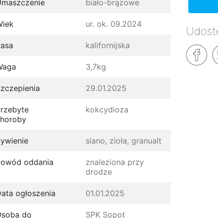
Umaszczenie
biało-brązowe
Wiek
ur. ok. 09.2024
Udostę
asa
kalifornijska
Waga
3,7kg
zczepienia
29.01.2025
rzebyte
kokcydioza
horoby
ywienie
siano, zioła, granualt
Powód oddania
znaleziona przy
drodze
ata ogłoszenia
01.01.2025
Osoba do
SPK Sopot