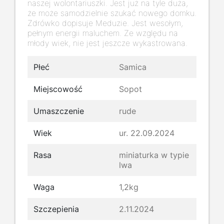
naszej wolontariuszki. Jest już na tyle duża,
że może samodzielnie szukać nowego domku.
Zdrówko dopisuje Meduzie. Jest wesołym,
pełnym energii maluchem. Ze względu na
młody wiek, nie jest jeszcze wykastrowana.
Płeć
Samica
Miejscowość
Sopot
Umaszczenie
rude
Wiek
ur. 22.09.2024
Rasa
miniaturka w typie
lwa
Waga
1,2kg
Szczepienia
2.11.2024