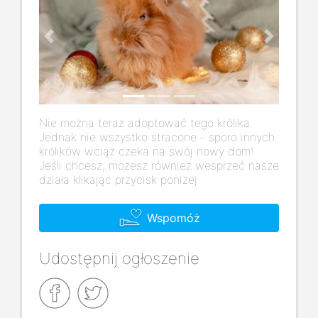
Previous
Next
Nie można teraz adoptować tego królika.
Jednak nie wszystko stracone - sporo innych
królików wciąż czeka na swój nowy dom!
Jeśli chcesz, możesz również wesprzeć nasze
działa klikając przycisk poniżej
Wspomóż
Udostępnij ogłoszenie