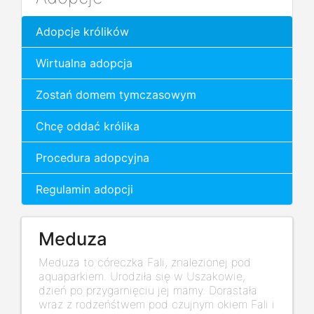
Adopcje królików
Wirtualna adopcja
Zostań domem tymczasowym
Chcę oddać królika
Procedura adopcyjna
Regulamin adopcji
Meduza
Meduza to córeczka Fali, znalezionej pod
aquaparkiem. Urodziła się w Uszakowie,
dzień po przygarnięciu jej mamy. Dorastała
wraz z rodzeńśtwem pod czujnym okiem Fali i