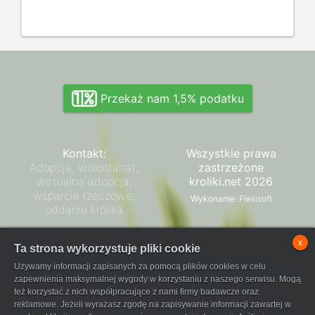
Przekaż nam 1,5% podatku
Kontakt:
Wszystkie prawa
Adopcja, wolontariat,
zastrzeżone
wirtualna adopcja,
kroliki.net 2026
wsparcie rzeczowe,
Wykonanie:
Flexisoft
oddanie królika
Zarząd SPK
x
Ta strona wykorzystuje pliki cookie
Regulamin płatności
Używamy informacji zapisanych za pomocą plików cookies w celu
FaniPay
zapewnienia maksymalnej wygody w korzystaniu z naszego serwisu. Mogą
też korzystać z nich współpracujące z nami firmy badawcze oraz
reklamowe. Jeżeli wyrażasz zgodę na zapisywanie informacji zawartej w