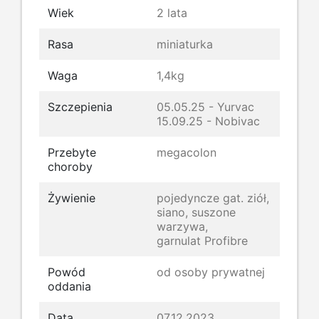
Wiek
2 lata
Rasa
miniaturka
Waga
1,4kg
Szczepienia
05.05.25 - Yurvac
15.09.25 - Nobivac
Przebyte
megacolon
choroby
Żywienie
pojedyncze gat. ziół,
siano, suszone
warzywa,
garnulat Profibre
Powód
od osoby prywatnej
oddania
Data
07.12.2023