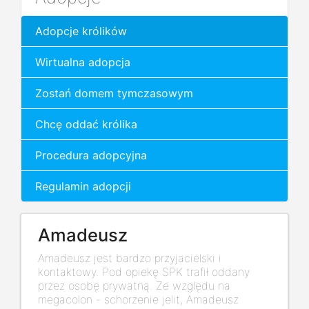
Adopcje królików
Wirtualna adopcja
Zostań domem tymczasowym
Chcę oddać królika
Procedura adopcyjna
Regulamin adopcji
Amadeusz
Amadeusz jest bardzo przyjacielski i
kontaktowy. Pod opiekę SPK trafił oddany
przez osobę prywatną. Ze względu na
megacolon - schorzenie jelit, Amadeusz