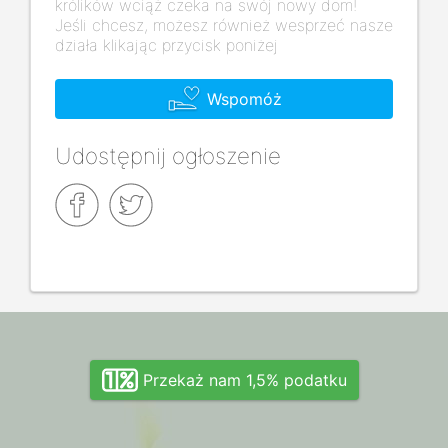
królików wciąż czeka na swój nowy dom!
Jeśli chcesz, możesz również wesprzeć nasze
działa klikając przycisk poniżej
Wspomóż
Udostępnij ogłoszenie
Przekaż nam 1,5% podatku