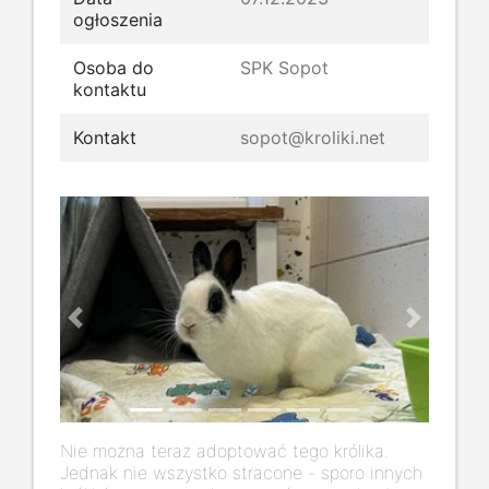
ogłoszenia
Osoba do
SPK Sopot
kontaktu
Kontakt
sopot@kroliki.net
Previous
Next
Nie można teraz adoptować tego królika.
Jednak nie wszystko stracone - sporo innych