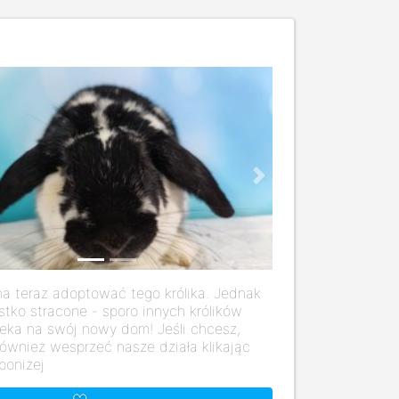
us
Next
a teraz adoptować tego królika. Jednak
stko stracone - sporo innych królików
eka na swój nowy dom! Jeśli chcesz,
ównież wesprzeć nasze działa klikając
poniżej