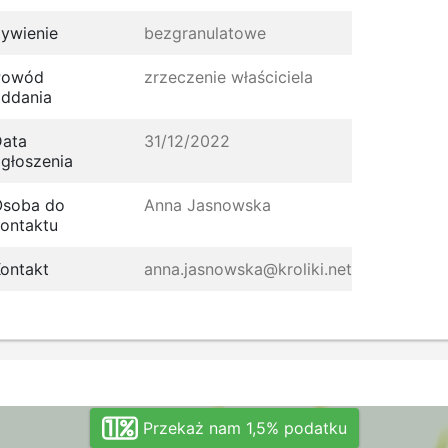
ywienie
bezgranulatowe
Powód
zrzeczenie właściciela
ddania
ata
31/12/2022
głoszenia
Osoba do
Anna Jasnowska
ontaktu
ontakt
anna.jasnowska@kroliki.net
Przekaż nam 1,5% podatku