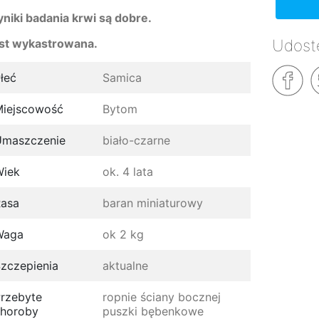
niki badania krwi są dobre.
Udostę
st wykastrowana.
łeć
Samica
iejscowość
Bytom
Umaszczenie
biało-czarne
Wiek
ok. 4 lata
asa
baran miniaturowy
Waga
ok 2 kg
zczepienia
aktualne
rzebyte
ropnie ściany bocznej
horoby
puszki bębenkowe