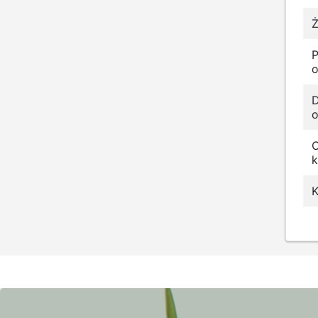
Ż
o
D
o
k
K