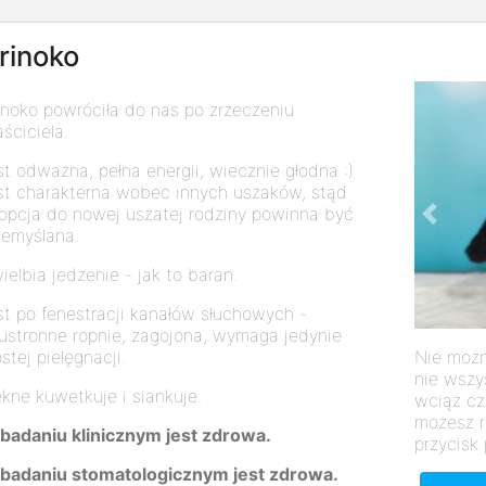
rinoko
inoko powróciła do nas po zrzeczeniu
ściciela.
st odważna, pełna energii, wiecznie głodna :)
st charakterna wobec innych uszaków, stąd
opcja do nowej uszatej rodziny powinna być
Previo
zemyślana.
ielbia jedzenie - jak to baran.
st po fenestracji kanałów słuchowych -
ustronne ropnie, zagojona, wymaga jedynie
Nie możn
stej pielęgnacji.
nie wszy
ękne kuwetkuje i siankuje.
wciąż cz
możesz r
badaniu klinicznym jest zdrowa.
przycisk 
badaniu stomatologicznym jest zdrowa.