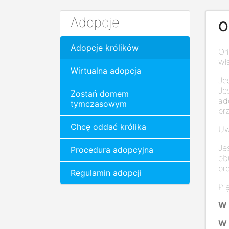
Adopcje
O
Adopcje królików
Or
wła
Wirtualna adopcja
Je
Je
Zostań domem
ad
tymczasowym
pr
Chcę oddać królika
Uw
Je
Procedura adopcyjna
ob
pro
Regulamin adopcji
Pi
W 
W 