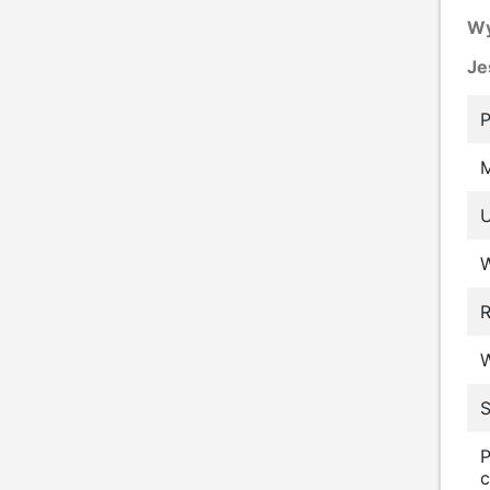
Wy
Je
P
M
R
S
P
c