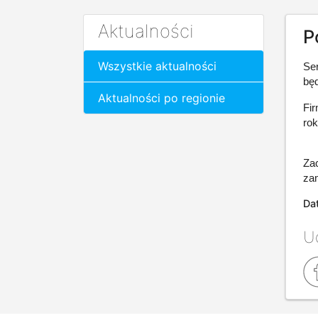
Aktualności
P
Wszystkie aktualności
Se
bę
Aktualności po regionie
Fir
ro
Zac
za
Dat
Ud