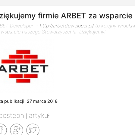
ziękujemy firmie ARBET za wsparcie 
BET Deweloper -
http://arbetdeweloper.pl/
to kolejny wrocław
 wsparcie naszego Stowarzyszenia. Dziękujemy!
ta publikacji: 27 marca 2018
ostępnij artykuł