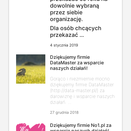
dowolnie wybraną
przez siebie
organizację.
Dla osób chcących
przekazać ...
4 stycznia 2019
Dziękujemy firmie
DataMaster za wsparcie
naszych działań!
Gorąco i niezmiernie mocno
dziękujemy firmie DataMaster
(
http://data-master.pl/
) za
darowiznę i wsparcie naszych
działań. ...
27 grudnia 2018
Dziękujemy firmie No1.pl za
wsparcie naszych działań!