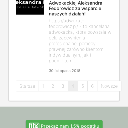
Adwokackiej Aleksandra
Fedorowicz za wsparcie
naszych działań!
https://adwokat-
fedorowicz.pl/
- to kancelaria
adwokacka, która powstała w
celu zapewnienia
profesjonalnej pomocy
prawnej zarówno klientom
indywidualnym, jak i
podmiotom ...
30 listopada 2018
Starsze
1
2
3
4
5
6
Nowsze
Przekaż nam 1,5% podatku