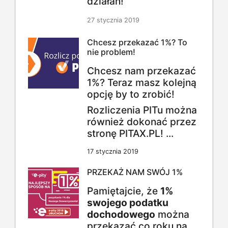
działań!
27 stycznia 2019
Chcesz przekazać 1%? To
nie problem!
Chcesz nam przekazać
1%? Teraz masz kolejną
opcję by to zrobić!
Rozliczenia PITu można
również dokonać przez
stronę PITAX.PL! ...
17 stycznia 2019
PRZEKAŻ NAM SWÓJ 1%
Pamiętajcie, że
1%
swojego podatku
dochodowego
można
przekazać co roku na