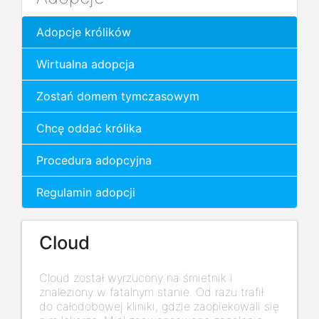
Adopcje królików
Wirtualna adopcja
Zostań domem tymczasowym
Chcę oddać królika
Procedura adopcyjna
Regulamin adopcji
Cloud
Cloud został wyrzucony na śmietnik i
znaleziony w fatalnym stanie. Od razu trafił
do całodobowej kliniki, gdzie zaopiekowali się