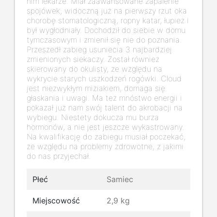
nim lekarze. Miał zaawansowane zapalenie
spojówek, widoczną już na pierwszy rzut oka
chorobę stomatologiczną, ropny katar, łupież i
był wygłodniały. Dochodził do siebie w domu
tymczasowym i zmienił się nie do poznania.
Przeszedł zabieg usuniecia 3 najbardziej
zmienionych siekaczy. Został również
skierowany do okulisty, ze względu na
wykrycie starych uszkodzeń rogówki. Cloud
jest niezwykłym miziakiem, domaga się
głaskania i uwagi. Ma też mnóstwo energii i
pokazał już nam swój talent do akrobacji na
wybiegu. Niestety dokucza mu burza
hormonów, a nie jest jeszcze wykastrowany.
Na kwalifikację do zabiegu musiał poczekać,
ze względu na problemy zdrowotne, z jakimi
do nas przyjechał.
Płeć
Samiec
Miejscowość
2,9 kg