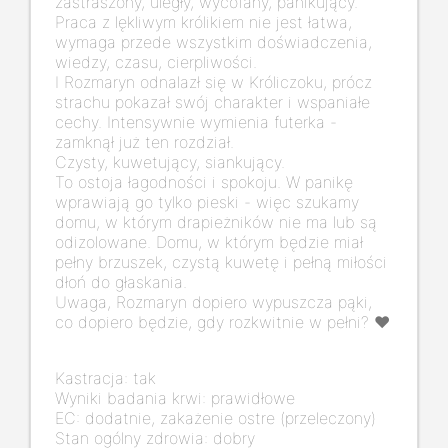
zastraszony, uległy, wycofany, panikujący.
Praca z lękliwym królikiem nie jest łatwa,
wymaga przede wszystkim doświadczenia,
wiedzy, czasu, cierpliwości.
I Rozmaryn odnalazł się w Króliczoku, prócz
strachu pokazał swój charakter i wspaniałe
cechy. Intensywnie wymienia futerka -
zamknął już ten rozdział.
Czysty, kuwetujący, siankujący.
To ostoja łagodności i spokoju. W panikę
wprawiają go tylko pieski - więc szukamy
domu, w którym drapieżników nie ma lub są
odizolowane. Domu, w którym będzie miał
pełny brzuszek, czystą kuwetę i pełną miłości
dłoń do głaskania.
Uwaga, Rozmaryn dopiero wypuszcza pąki,
co dopiero będzie, gdy rozkwitnie w pełni? ❤️
Kastracja: tak
Wyniki badania krwi: prawidłowe
EC: dodatnie, zakażenie ostre (przeleczony)
Stan ogólny zdrowia: dobry