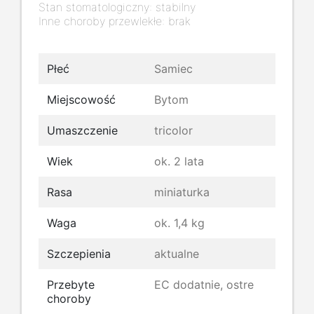
Stan stomatologiczny: stabilny
Inne choroby przewlekłe: brak
Płeć
Samiec
Miejscowość
Bytom
Umaszczenie
tricolor
Wiek
ok. 2 lata
Rasa
miniaturka
Waga
ok. 1,4 kg
Szczepienia
aktualne
Przebyte
EC dodatnie, ostre
choroby