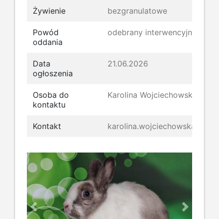
Żywienie
bezgranulatowe
Powód
odebrany interwencyjnie
oddania
Data
21.06.2026
ogłoszenia
Osoba do
Karolina Wojciechowska
kontaktu
Kontakt
karolina.wojciechowska@kroli
Previous
Next