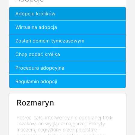
Adopcje królików
Wirtualna adopcja
Zostań domem tymczasowym
Chcę oddać królika
Procedura adopcyjna
Regulamin adopcji
Rozmaryn
Pośród całej interwencyjnie odebranej trójki
uszaków, on wyglądał najgorzej. Pokryty
moczem, pogryziony przez pozostałe -