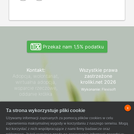
Przekaż nam 1,5% podatku
Kontakt:
Wszystkie prawa
Adopcja, wolontariat,
zastrzeżone
wirtualna adopcja,
kroliki.net 2026
wsparcie rzeczowe,
Wykonanie:
Flexisoft
oddanie królika
Zarząd SPK
x
Ta strona wykorzystuje pliki cookie
Regulamin płatności
Używamy informacji zapisanych za pomocą plików cookies w celu
FaniPay
zapewnienia maksymalnej wygody w korzystaniu z naszego serwisu. Mogą
też korzystać z nich współpracujące z nami firmy badawcze oraz