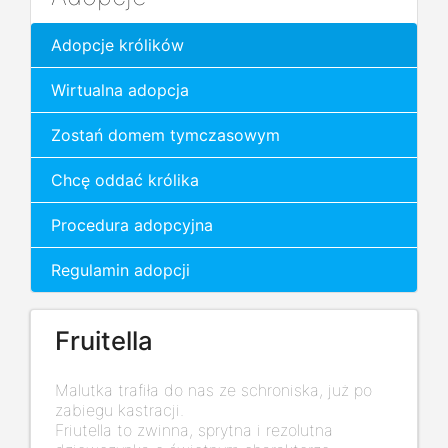
Adopcje królików
Wirtualna adopcja
Zostań domem tymczasowym
Chcę oddać królika
Procedura adopcyjna
Regulamin adopcji
Fruitella
Malutka trafiła do nas ze schroniska, już po
zabiegu kastracji.
Friutella to zwinna, sprytna i rezolutna