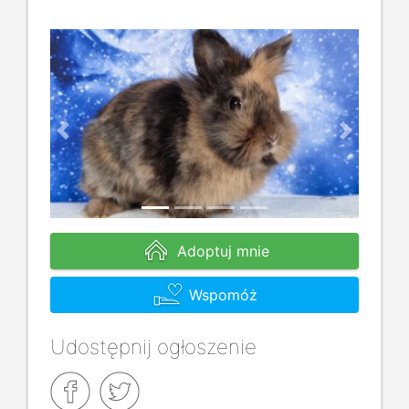
Previous
Next
Adoptuj mnie
Wspomóż
Udostępnij ogłoszenie