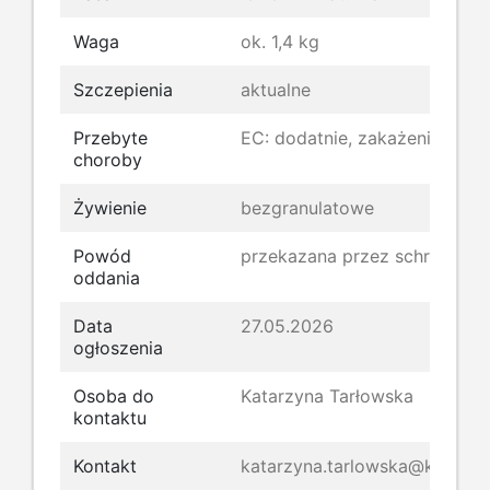
Waga
ok. 1,4 kg
Szczepienia
aktualne
Przebyte
EC: dodatnie, zakażenie ostre
choroby
Żywienie
bezgranulatowe
Powód
przekazana przez schronisko
oddania
Data
27.05.2026
ogłoszenia
Osoba do
Katarzyna Tarłowska
kontaktu
Kontakt
katarzyna.tarlowska@kroliki.n