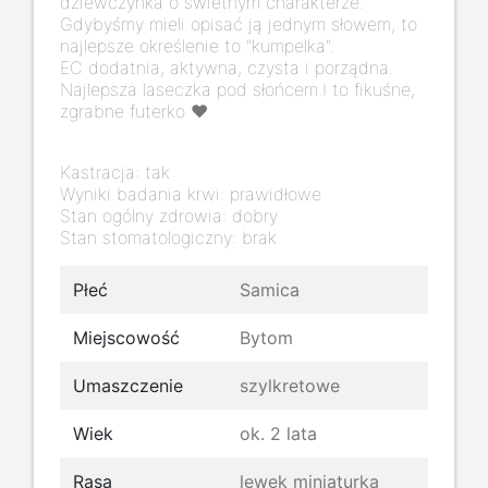
dziewczynka o świetnym charakterze.
Gdybyśmy mieli opisać ją jednym słowem, to
najlepsze określenie to "kumpelka".
EC dodatnia, aktywna, czysta i porządna.
Najlepsza laseczka pod słońcem.I to fikuśne,
zgrabne futerko ❤️
Kastracja: tak
Wyniki badania krwi: prawidłowe
Stan ogólny zdrowia: dobry
Stan stomatologiczny: brak
Płeć
Samica
Miejscowość
Bytom
Umaszczenie
szylkretowe
Wiek
ok. 2 lata
Rasa
lewek miniaturka