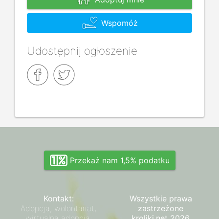
Wspomóż
Udostępnij ogłoszenie
Przekaż nam 1,5% podatku
Kontakt:
Wszystkie prawa
Adopcja, wolontariat,
zastrzeżone
wirtualna adopcja,
kroliki.net 2026