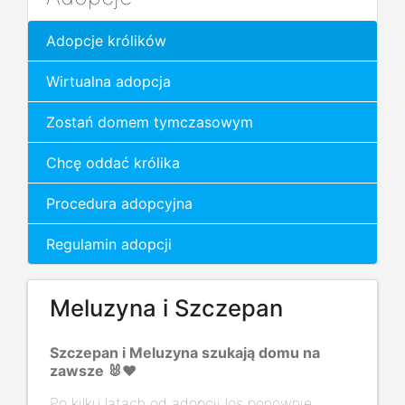
Adopcje królików
Wirtualna adopcja
Zostań domem tymczasowym
Chcę oddać królika
Procedura adopcyjna
Regulamin adopcji
Meluzyna i Szczepan
Szczepan i Meluzyna szukają domu na
zawsze 🐰❤️
Po kilku latach od adopcji los ponownie