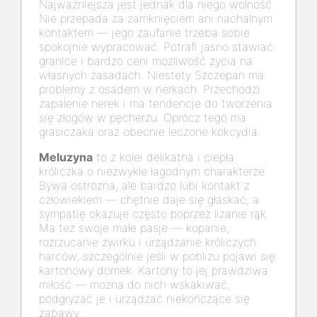
Najważniejsza jest jednak dla niego wolność.
Nie przepada za zamknięciem ani nachalnym
kontaktem — jego zaufanie trzeba sobie
spokojnie wypracować. Potrafi jasno stawiać
granice i bardzo ceni możliwość życia na
własnych zasadach. Niestety Szczepan ma
problemy z osadem w nerkach. Przechodzi
zapalenie nerek i ma tendencje do tworzenia
się złogów w pęcherzu. Oprócz tego ma
grasiczaka oraz obecnie leczone kokcydia.
Meluzyna
to z kolei delikatna i ciepła
króliczka o niezwykle łagodnym charakterze.
Bywa ostrożna, ale bardzo lubi kontakt z
człowiekiem — chętnie daje się głaskać, a
sympatię okazuje często poprzez lizanie rąk.
Ma też swoje małe pasje — kopanie,
rozrzucanie żwirku i urządzanie króliczych
harców, szczególnie jeśli w pobliżu pojawi się
kartonowy domek. Kartony to jej prawdziwa
miłość — można do nich wskakiwać,
podgryzać je i urządzać niekończące się
zabawy.