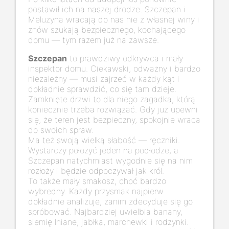
postawił ich na naszej drodze. Szczepan i
Meluzyna wracają do nas nie z własnej winy i
znów szukają bezpiecznego, kochającego
domu — tym razem już na zawsze.
Szczepan
to prawdziwy odkrywca i mały
inspektor domu. Ciekawski, odważny i bardzo
niezależny — musi zajrzeć w każdy kąt i
dokładnie sprawdzić, co się tam dzieje.
Zamknięte drzwi to dla niego zagadka, którą
koniecznie trzeba rozwiązać. Gdy już upewni
się, że teren jest bezpieczny, spokojnie wraca
do swoich spraw.
Ma też swoją wielką słabość — ręczniki.
Wystarczy położyć jeden na podłodze, a
Szczepan natychmiast wygodnie się na nim
rozłoży i będzie odpoczywał jak król.
To także mały smakosz, choć bardzo
wybredny. Każdy przysmak najpierw
dokładnie analizuje, zanim zdecyduje się go
spróbować. Najbardziej uwielbia banany,
siemię lniane, jabłka, marchewki i rodzynki.