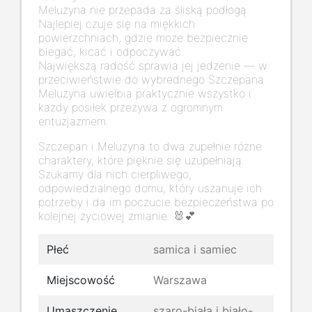
Meluzyna nie przepada za śliską podłogą.
Najlepiej czuje się na miękkich
powierzchniach, gdzie może bezpiecznie
biegać, kicać i odpoczywać.
Największą radość sprawia jej jedzenie — w
przeciwieństwie do wybrednego Szczepana
Meluzyna uwielbia praktycznie wszystko i
każdy posiłek przeżywa z ogromnym
entuzjazmem.
Szczepan i Meluzyna to dwa zupełnie różne
charaktery, które pięknie się uzupełniają.
Szukamy dla nich cierpliwego,
odpowiedzialnego domu, który uszanuje ich
potrzeby i da im poczucie bezpieczeństwa po
kolejnej życiowej zmianie. 🐰💕
Płeć
samica i samiec
Miejscowość
Warszawa
Umaszczenie
szaro-biała i biało-