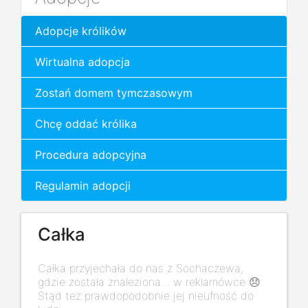
Adopcje królików
Wirtualna adopcja
Zostań domem tymczasowym
Chcę oddać królika
Procedura adopcyjna
Regulamin adopcji
Całka
Całka przyjechała do nas z Sochaczewa,
gdzie została znaleziona… w reklamówce 😞
Stąd też prawdopodobnie jej nieufność do