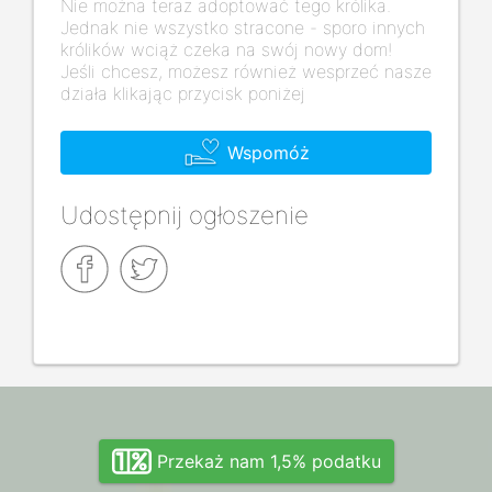
Nie można teraz adoptować tego królika.
Jednak nie wszystko stracone - sporo innych
królików wciąż czeka na swój nowy dom!
Jeśli chcesz, możesz również wesprzeć nasze
działa klikając przycisk poniżej
Wspomóż
Udostępnij ogłoszenie
Przekaż nam 1,5% podatku