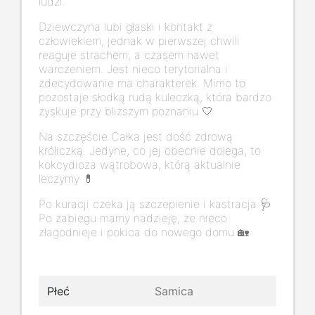
ludzi.
Dziewczyna lubi głaski i kontakt z
człowiekiem, jednak w pierwszej chwili
reaguje strachem, a czasem nawet
warczeniem. Jest nieco terytorialna i
zdecydowanie ma charakterek. Mimo to
pozostaje słodką rudą kuleczką, która bardzo
zyskuje przy bliższym poznaniu 🤍
Na szczęście Całka jest dość zdrową
króliczką. Jedyne, co jej obecnie dolega, to
kokcydioza wątrobowa, którą aktualnie
leczymy 💊
Po kuracji czeka ją szczepienie i kastracja 🩺
Po zabiegu mamy nadzieję, że nieco
złagodnieje i pokica do nowego domu 🏡
Płeć
Samica