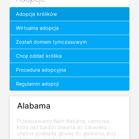
Adopcje królików
Wirtualna adopcja
Zostań domem tymczasowym
Chcę oddać królika
Procedura adopcyjna
Regulamin adopcji
Alabama
Przedstawiamy Wam Alabamę, samiczkę,
która jest bardzo otwarta do człowieka i
chętnie podkłada główkę do głaskania, przy