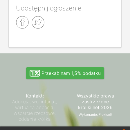
Udostępnij ogłoszenie
Przekaż nam 1,5% podatku
Kontakt:
Wszystkie prawa
Adopcja, wolontariat,
zastrzeżone
wirtualna adopcja,
kroliki.net 2026
wsparcie rzeczowe,
Wykonanie:
Flexisoft
oddanie królika
Zarząd SPK