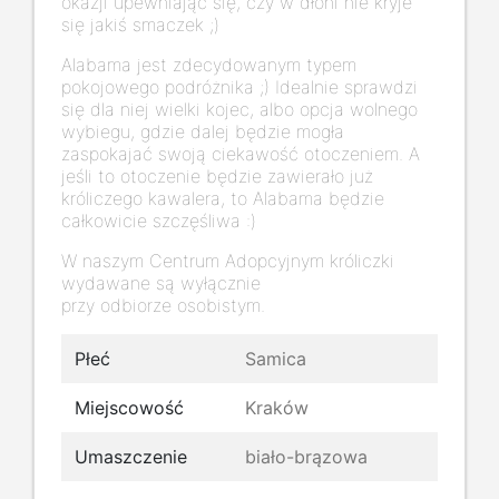
okazji upewniając się, czy w dłoni nie kryje
się jakiś smaczek ;)
Alabama jest zdecydowanym typem
pokojowego podróżnika ;) Idealnie sprawdzi
się dla niej wielki kojec, albo opcja wolnego
wybiegu, gdzie dalej będzie mogła
zaspokajać swoją ciekawość otoczeniem. A
jeśli to otoczenie będzie zawierało już
króliczego kawalera, to Alabama będzie
całkowicie szczęśliwa :)
W naszym Centrum Adopcyjnym króliczki
wydawane są wyłącznie
przy odbiorze osobistym.
Płeć
Samica
Miejscowość
Kraków
Umaszczenie
biało-brązowa