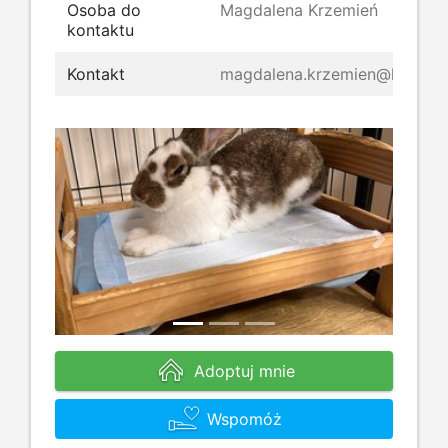
Osoba do
Magdalena Krzemień
kontaktu
Kontakt
magdalena.krzemien@kroliki.
Previous
Next
Adoptuj mnie
Wspomóż