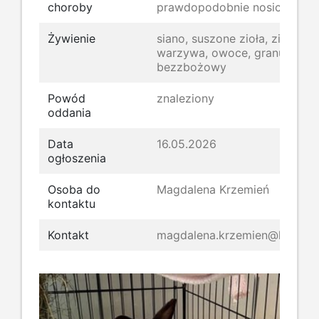
choroby
prawdopodobnie nosiciel kiły
Żywienie
siano, suszone zioła, zielenina
warzywa, owoce, granulat
bezzbożowy
Powód
znaleziony
oddania
Data
16.05.2026
ogłoszenia
Osoba do
Magdalena Krzemień
kontaktu
Kontakt
magdalena.krzemien@kroliki.