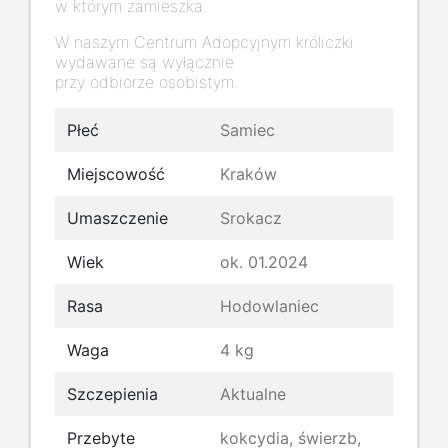
w którym zamieszka.
W naszym Centrum Adopcyjnym króliczki
wydawane są wyłącznie
przy odbiorze osobistym.
Płeć
Samiec
Miejscowość
Kraków
Umaszczenie
Srokacz
Wiek
ok. 01.2024
Rasa
Hodowlaniec
Waga
4 kg
Szczepienia
Aktualne
Przebyte
kokcydia, świerzb,