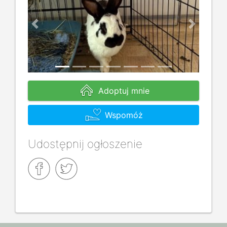
Previous
Next
Adoptuj mnie
Wspomóż
Udostępnij ogłoszenie