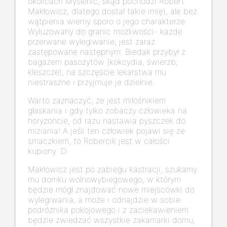
okolicach Myślenic, skąd pochodzi Robert
Makłowicz, dlatego dostał takie imię), ale bez
wątpienia wiemy sporo o jego charakterze.
Wyluzowany do granic możliwości- każde
przerwane wylegiwanie, jest zaraz
zastępowane następnym. Biedak przybył z
bagażem pasożytów (kokcydia, świerzb,
kleszcze), na szczęście lekarstwa mu
niestraszne i przyjmuje je dzielnie.
Warto zaznaczyć, że jest miłośnikiem
głaskania i gdy tylko zobaczy człowieka na
horyzoncie, od razu nastawia pyszczek do
miziania! A jeśli ten człowiek pojawi się ze
smaczkiem, to Robercik jest w całości
kupiony :D
Makłowicz jest po zabiegu kastracji, szukamy
mu domku wolnowybiegowego, w którym
będzie mógł znajdować nowe miejscówki do
wylegiwania, a może i odnajdzie w sobie
podróżnika pokojowego i z zaciekawieniem
będzie zwiedzać wszystkie zakamarki domu,