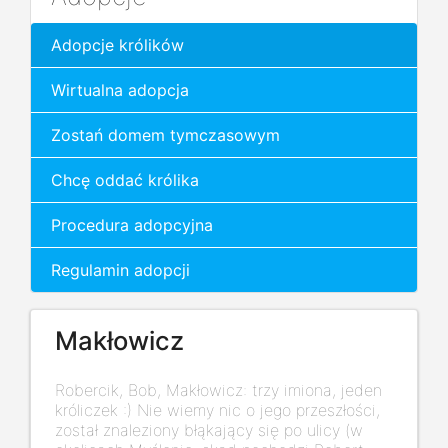
Adopcje królików
Wirtualna adopcja
Zostań domem tymczasowym
Chcę oddać królika
Procedura adopcyjna
Regulamin adopcji
Makłowicz
Robercik, Bob, Makłowicz: trzy imiona, jeden
króliczek :) Nie wiemy nic o jego przeszłości,
został znaleziony błąkający się po ulicy (w