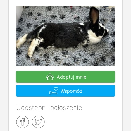
Previous
Next
Adoptuj mnie
Wspomóż
Udostępnij ogłoszenie