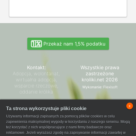
Przekaż nam 1,5% podatku
Kontakt:
Wszystkie prawa
Adopcja, wolontariat,
zastrzeżone
wirtualna adopcja,
kroliki.net 2026
wsparcie rzeczowe,
Wykonanie:
Flexisoft
oddanie królika
Zarząd SPK
x
Ta strona wykorzystuje pliki cookie
Regulamin płatności
Używamy informacji zapisanych za pomocą plików cookies w celu
FaniPay
zapewnienia maksymalnej wygody w korzystaniu z naszego serwisu. Mogą
też korzystać z nich współpracujące z nami firmy badawcze oraz
reklamowe. Jeżeli wyrażasz zgodę na zapisywanie informacji zawartej w