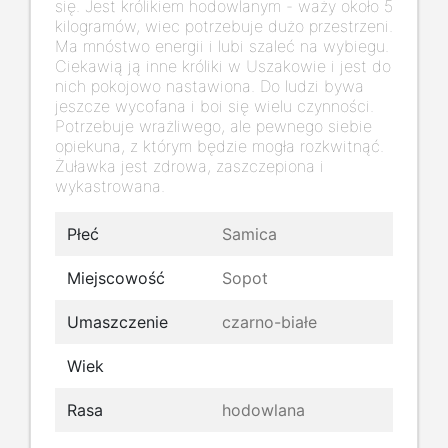
się. Jest królikiem hodowlanym - waży około 5
kilogramów, wiec potrzebuje dużo przestrzeni.
Ma mnóstwo energii i lubi szaleć na wybiegu.
Ciekawią ją inne króliki w Uszakowie i jest do
nich pokojowo nastawiona. Do ludzi bywa
jeszcze wycofana i boi się wielu czynności.
Potrzebuje wrażliwego, ale pewnego siebie
opiekuna, z którym będzie mogła rozkwitnąć.
Żuławka jest zdrowa, zaszczepiona i
wykastrowana.
Płeć
Samica
Miejscowość
Sopot
Umaszczenie
czarno-białe
Wiek
Rasa
hodowlana