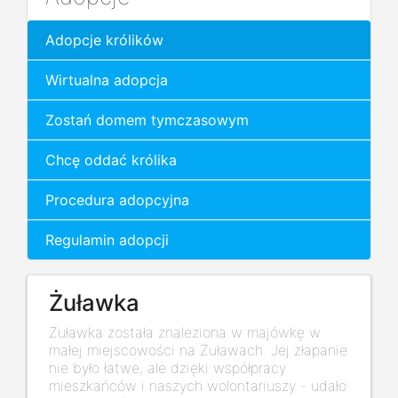
Adopcje królików
Wirtualna adopcja
Zostań domem tymczasowym
Chcę oddać królika
Procedura adopcyjna
Regulamin adopcji
Żuławka
Żuławka została znaleziona w majówkę w
małej miejscowości na Żuławach. Jej złapanie
nie było łatwe, ale dzięki współpracy
mieszkańców i naszych wolontariuszy - udało