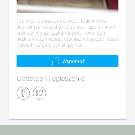
Nie można teraz adoptować tego królika.
Jednak nie wszystko stracone - sporo innych
królików wciąż czeka na swój nowy dom!
Jeśli chcesz, możesz również wesprzeć nasze
działa klikając przycisk poniżej
Wspomóż
Udostępnij ogłoszenie