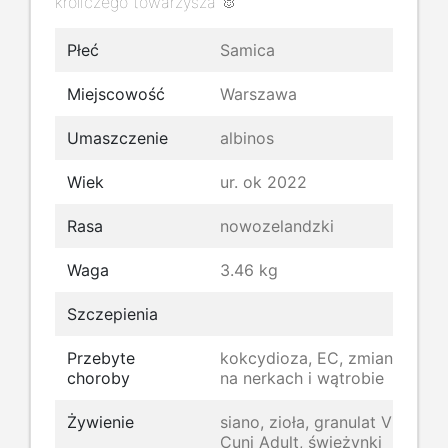
króliczego towarzysza 🐰
Płeć
Samica
Miejscowość
Warszawa
Umaszczenie
albinos
Wiek
ur. ok 2022
Rasa
nowozelandzki
Waga
3.46 kg
Szczepienia
Przebyte
kokcydioza, EC, zmiany
choroby
na nerkach i wątrobie
Żywienie
siano, zioła, granulat VL
Cuni Adult, świeżynki