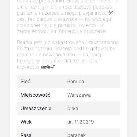
klatki czy podawaniu leków, ale jednocześnie
umie też pięknie się rozpłaszczyć podczas
głaskania i czerpać z niego przyjemność 🥹
Jest też bardzo ciekawska — na wybiegu
coraz chętniej się porusza, zwiedza i z
zainteresowaniem obserwuje otoczenie.
Beatka jest już wykastrowana i zaszczepiona.
Po zakończeniu leczenia będzie gotowa, by
pokicać do nowego domu — najlepiej
takiego, w którym czeka już króliczy
towarzysz 🏡🐇💕
Płeć
Samica
Miejscowość
Warszawa
Umaszczenie
biała
Wiek
ur. 11.20219
Rasa
baranek