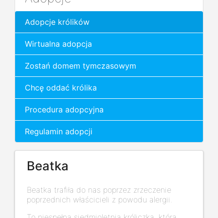
Adopcje królików
Wirtualna adopcja
Zostań domem tymczasowym
Chcę oddać królika
Procedura adopcyjna
Regulamin adopcji
Beatka
Beatka trafiła do nas poprzez zrzeczenie
poprzednich właścicieli z powodu alergii.
To niespełna siedmioletnia króliczka, która