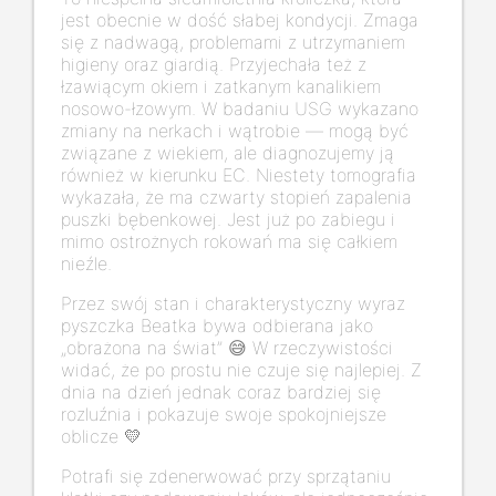
jest obecnie w dość słabej kondycji. Zmaga
się z nadwagą, problemami z utrzymaniem
higieny oraz giardią. Przyjechała też z
łzawiącym okiem i zatkanym kanalikiem
nosowo-łzowym. W badaniu USG wykazano
zmiany na nerkach i wątrobie — mogą być
związane z wiekiem, ale diagnozujemy ją
również w kierunku EC. Niestety tomografia
wykazała, że ma czwarty stopień zapalenia
puszki bębenkowej. Jest już po zabiegu i
mimo ostrożnych rokowań ma się całkiem
nieźle.
Przez swój stan i charakterystyczny wyraz
pyszczka Beatka bywa odbierana jako
„obrażona na świat” 😅 W rzeczywistości
widać, że po prostu nie czuje się najlepiej. Z
dnia na dzień jednak coraz bardziej się
rozluźnia i pokazuje swoje spokojniejsze
oblicze 💛
Potrafi się zdenerwować przy sprzątaniu