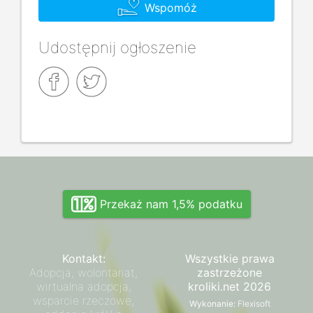
Wspomóż
Udostępnij ogłoszenie
Przekaż nam 1,5% podatku
Kontakt:
Wszystkie prawa
Adopcja, wolontariat,
zastrzeżone
wirtualna adopcja,
kroliki.net 2026
wsparcie rzeczowe,
Wykonanie:
Flexisoft