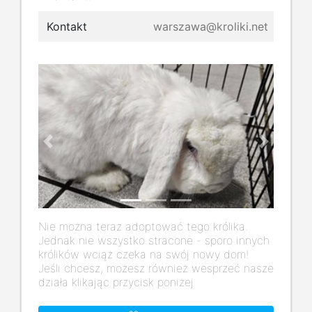
Kontakt
warszawa@kroliki.net
Previous
Next
Nie można teraz adoptować tego królika.
Jednak nie wszystko stracone - sporo innych
królików wciąż czeka na swój nowy dom!
Jeśli chcesz, możesz również wesprzeć nasze
działa klikając przycisk poniżej