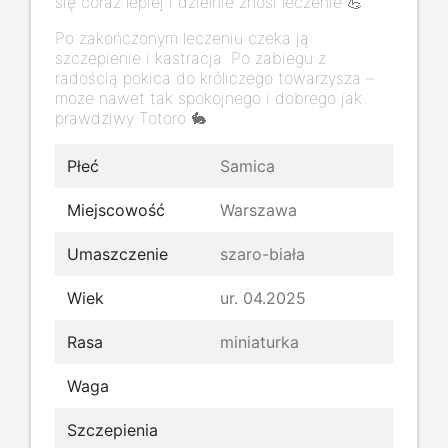
się coraz lepiej i dzielnie znosi leczenie 💪
Po zakończonym leczeniu czeka ją
szczepienie i kastracja. Po zabiegu z
radością pokica do króliczego towarzysza –
może nawet tak spokojnego i dobrego jak
prawdziwy Totoro 🐇
Płeć
Samica
Miejscowość
Warszawa
Umaszczenie
szaro-biała
Wiek
ur. 04.2025
Rasa
miniaturka
Waga
Szczepienia