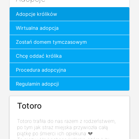
Adopcje królików
Wirtualna adopcja
Zostań domem tymczasowym
Chcę oddać królika
Procedura adopcyjna
Regulamin adopcji
Totoro
Totoro trafiła do nas razem z rodzeństwem,
po tym jak straż miejska przywiozła całą
piątkę po śmierci ich opiekuna 💔