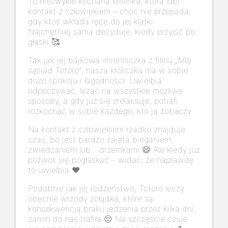
To niezwykle kochana królinka, która lubi
kontakt z człowiekiem – choć nie przepada,
gdy ktoś wkłada ręce do jej klatki.
Najchętniej sama decyduje, kiedy przyjść po
głaski 🥰
Tak jak jej bajkowa imienniczka z filmu
„Mój
sąsiad Totoro”
, nasza króliczka ma w sobie
dużo spokoju i łagodności. Uwielbia
odpoczywać, leżąc na wszystkie możliwe
sposoby, a gdy już się zrelaksuje, potrafi
rozkochać w sobie każdego, kto ją zobaczy.
Na kontakt z człowiekiem rzadko znajduje
czas, bo jest bardzo zajęta bieganiem,
zwiedzaniem lub... drzemkami 😄 Ale kiedy już
pozwoli się pogłaskać – widać, że naprawdę
to uwielbia ❤️
Podobnie jak jej rodzeństwo, Totoro leczy
obecnie wrzody żołądka, które są
konsekwencją braku jedzenia przez kilka dni,
zanim do nas trafiła 😔 Na szczęście czuje