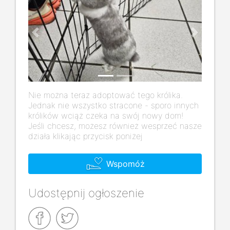
Previous
Next
Nie można teraz adoptować tego królika.
Jednak nie wszystko stracone - sporo innych
królików wciąż czeka na swój nowy dom!
Jeśli chcesz, możesz również wesprzeć nasze
działa klikając przycisk poniżej
Wspomóż
Udostępnij ogłoszenie