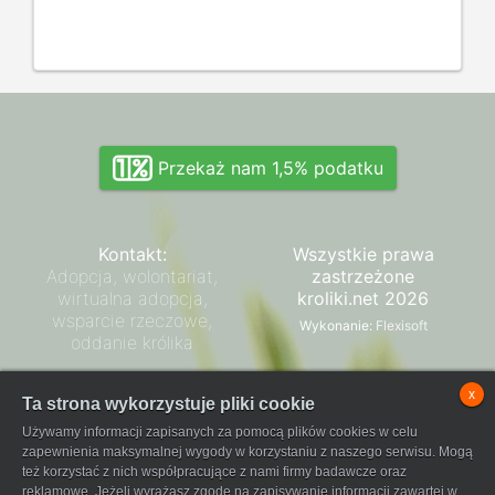
Przekaż nam 1,5% podatku
Kontakt:
Wszystkie prawa
Adopcja, wolontariat,
zastrzeżone
wirtualna adopcja,
kroliki.net 2026
wsparcie rzeczowe,
Wykonanie:
Flexisoft
oddanie królika
Zarząd SPK
x
Ta strona wykorzystuje pliki cookie
Regulamin płatności
Używamy informacji zapisanych za pomocą plików cookies w celu
FaniPay
zapewnienia maksymalnej wygody w korzystaniu z naszego serwisu. Mogą
też korzystać z nich współpracujące z nami firmy badawcze oraz
reklamowe. Jeżeli wyrażasz zgodę na zapisywanie informacji zawartej w