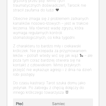
gryziony przez psy. Mimo tych
traumatycznych doświadczeń, Tarocik nie
stracił zaufania do ludzi ❤️
Obecnie zmaga się z problemem zatkanych
kanalików nosowo-łzowych – jest w trakcie
leczenia. Ma również wadę zgryzu, która
wymaga regularnych kontroli
stomatologicznych, co kilka tygodni.
Z charakteru to bardzo miły i ciekawski
króliczek. Nie przepada za przyjmowaniem
leków – potrafi wtedy wić się jak wąż 🐍 – ale
poza tym coraz bardziej otwiera się na
kontakt z człowiekiem. Mimo przykrych
przejść nie wykazuje agresji i z dnia na dzień
robi postępy.
Do czasu kastracji Tarot szuka domu jako
jedynak. Po zabiegu z chęcią dołączy do
innego króliczego towarzysza 🐰
Płeć
Samiec