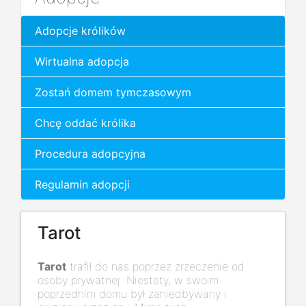
Adopcje królików
Wirtualna adopcja
Zostań domem tymczasowym
Chcę oddać królika
Procedura adopcyjna
Regulamin adopcji
Tarot
Tarot
trafił do nas poprzez zrzeczenie od
osoby prywatnej. Niestety, w swoim
poprzednim domu był zaniedbywany i