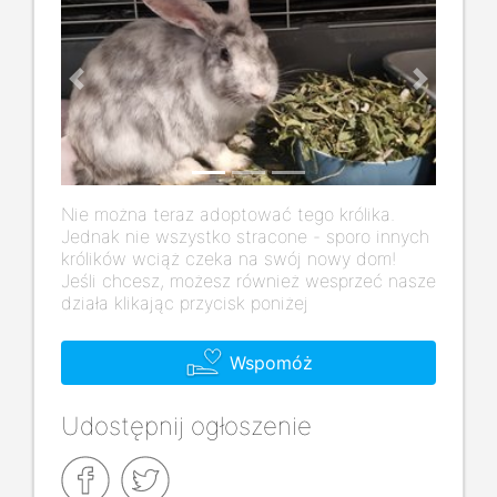
Previous
Next
Nie można teraz adoptować tego królika.
Jednak nie wszystko stracone - sporo innych
królików wciąż czeka na swój nowy dom!
Jeśli chcesz, możesz również wesprzeć nasze
działa klikając przycisk poniżej
Wspomóż
Udostępnij ogłoszenie