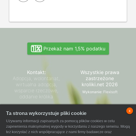
Przekaż nam 1,5% podatku
Kontakt:
Wszystkie prawa
Adopcja, wolontariat,
zastrzeżone
wirtualna adopcja,
kroliki.net 2026
wsparcie rzeczowe,
Wykonanie:
Flexisoft
oddanie królika
Zarząd SPK
x
Ta strona wykorzystuje pliki cookie
Regulamin płatności
Używamy informacji zapisanych za pomocą plików cookies w celu
FaniPay
zapewnienia maksymalnej wygody w korzystaniu z naszego serwisu. Mogą
też korzystać z nich współpracujące z nami firmy badawcze oraz