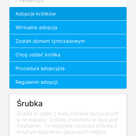
Adopcje królików
Wirtualna adopcja
Zostań domem tymczasowym
Chcę oddać królika
Procedura adopcyjna
Regulamin adopcji
Śrubka
Śrubka to jeden z wielu królików porzuconych
w te wakacje. Została znaleziona w lesie pod
Gdańskiem. To niezwykle urodziwa królinka o
smutnym spojrzeniui gabarytach między