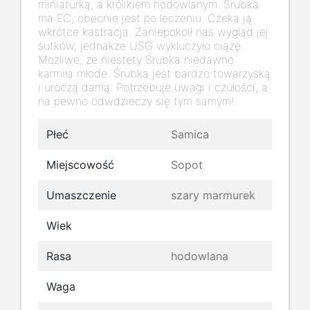
miniaturką, a królikiem hodowlanym. Śrubka
ma EC, obecnie jest po leczeniu. Czeka ją
wkrótce kastracja. Zaniepokoił nas wygląd jej
sutków, jednakże USG wykluczyło ciążę.
Możliwe, że niestety Śrubka niedawno
karmiła młode. Śrubka jest bardzo towarzyską
i uroczą damą. Potrzebuje uwagi i czułości, a
na pewno odwdzieczy się tym samym!
Płeć
Samica
Miejscowość
Sopot
Umaszczenie
szary marmurek
Wiek
Rasa
hodowlana
Waga