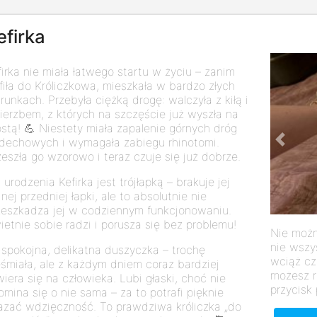
efirka
firka nie miała łatwego startu w życiu – zanim
afiła do Króliczkowa, mieszkała w bardzo złych
runkach. Przebyła ciężką drogę: walczyła z kiłą i
ierzbem, z których na szczęście już wyszła na
ostą! 💪 Niestety miała zapalenie górnych dróg
dechowych i wymagała zabiegu rhinotomi.
Previo
zeszła go wzorowo i teraz czuje się już dobrze.
 urodzenia Kefirka jest trójłapką – brakuje jej
nej przedniej łapki, ale to absolutnie nie
zeszkadza jej w codziennym funkcjonowaniu.
ietnie sobie radzi i porusza się bez problemu!
Nie możn
nie wszy
 spokojna, delikatna duszyczka – trochę
wciąż cz
eśmiała, ale z każdym dniem coraz bardziej
możesz r
wiera się na człowieka. Lubi głaski, choć nie
przycisk 
omina się o nie sama – za to potrafi pięknie
azać wdzięczność. To prawdziwa króliczka „do