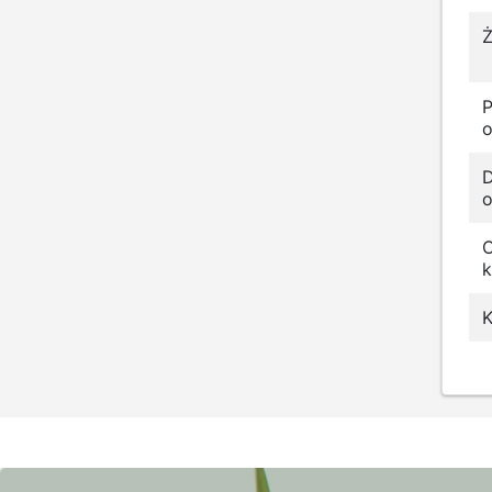
Ż
o
D
o
k
K