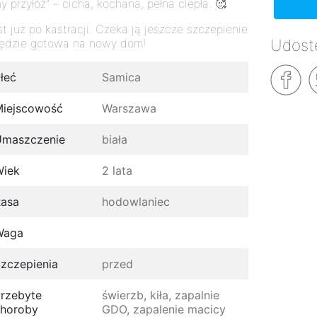
ny przyłóż” – cicha, kochana, pełna ciepła. 🥰
st już po kastracji. Czeka ją jeszcze szczepienie
Udostę
będzie gotowa na nowy dom!
łeć
Samica
iejscowość
Warszawa
Umaszczenie
biała
Wiek
2 lata
asa
hodowlaniec
Waga
zczepienia
przed
rzebyte
świerzb, kiła, zapalnie
horoby
GDO, zapalenie macicy