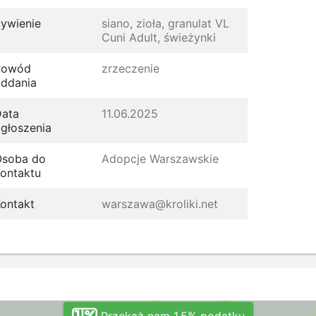
ywienie
siano, zioła, granulat VL
Cuni Adult, świeżynki
Powód
zrzeczenie
ddania
ata
11.06.2025
głoszenia
Osoba do
Adopcje Warszawskie
ontaktu
ontakt
warszawa@kroliki.net