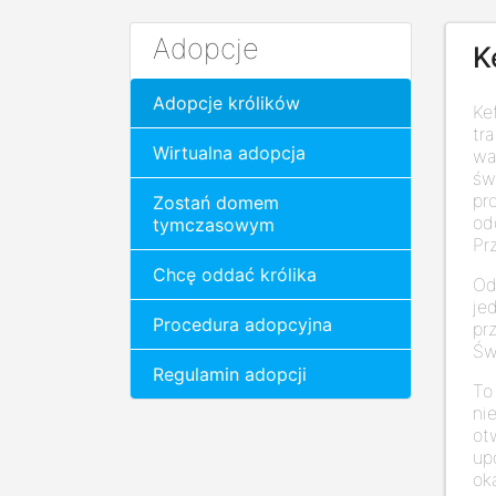
Adopcje
K
Adopcje królików
Ke
tr
Wirtualna adopcja
wa
św
pr
Zostań domem
od
tymczasowym
Pr
Chcę oddać królika
Od
jed
Procedura adopcyjna
pr
Św
Regulamin adopcji
To
ni
ot
up
ok