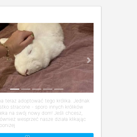
us
Next
a teraz adoptować tego królika. Jednak
stko stracone - sporo innych królików
eka na swój nowy dom! Jeśli chcesz,
ównież wesprzeć nasze działa klikając
poniżej