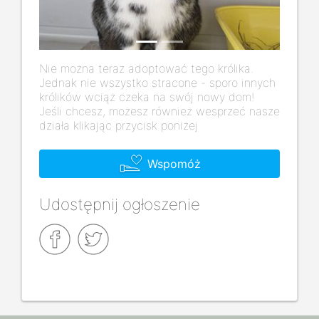
Nie można teraz adoptować tego królika.
Jednak nie wszystko stracone - sporo innych
królików wciąż czeka na swój nowy dom!
Jeśli chcesz, możesz również wesprzeć nasze
działa klikając przycisk poniżej
Wspomóż
Udostępnij ogłoszenie