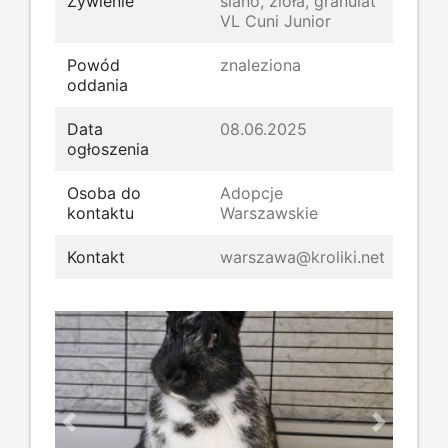
Żywienie
siano, zioła, granulat
VL Cuni Junior
Powód
znaleziona
oddania
Data
08.06.2025
ogłoszenia
Osoba do
Adopcje
kontaktu
Warszawskie
Kontakt
warszawa@kroliki.net
Previous
Next