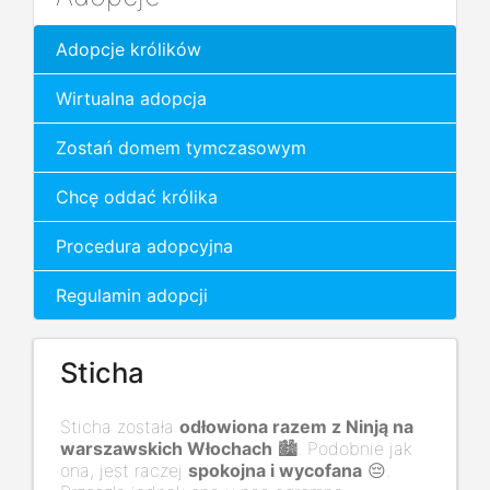
Adopcje królików
Wirtualna adopcja
Zostań domem tymczasowym
Chcę oddać królika
Procedura adopcyjna
Regulamin adopcji
Sticha
Sticha została
odłowiona razem z Ninją na
warszawskich Włochach
🏙️. Podobnie jak
ona, jest raczej
spokojna i wycofana
😔.