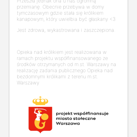
Przeszła jednak ona u nas ogromną
przemianę. Obecnie przebywa w domy
tymczasowym gdzie stała się królikiem
kanapowym, który uwielbia być głaskany <3
Jest zdrowa, wykastrowana i zaszczepiona.
Opieka nad królikiem jest realizowana w
ramach projektu współfinansowanego ze
środków otrzymanych od m.st. Warszawy na
realizację zadania publicznego Opieka nad
bezdomnymi królikami z terenu m.st.
Warszawy