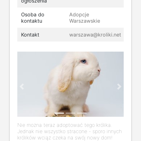
ogłoszenia
Osoba do
Adopcje
kontaktu
Warszawskie
Kontakt
warszawa@kroliki.net
Previous
Next
Nie można teraz adoptować tego królika.
Jednak nie wszystko stracone - sporo innych
królików wciąż czeka na swój nowy dom!