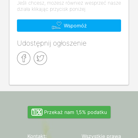
Jeśli chcesz, możesz również wesprzeć nasze
działa klikając przycisk poniżej
Wspomóż
Udostępnij ogłoszenie
Przekaż nam 1,5% podatku
Kontakt:
Wszystkie prawa