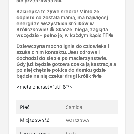
się przeprowadzali.
Kalarepka to żywe srebro! Mimo że
dopiero co została mamą, ma najwięcej
energii ze wszystkich królików w
Króliczkowie! 😄 Skacze, biega, zagląda
wszędzie – pełno jej w każdym kącie 🏃‍♀️🐇
Dziewczyna mocno lgnie do człowieka i
szuka z nim kontaktu. Jest zdrowa i
dochodzi do siebie po macierzyństwie.
Gdy już będzie gotowa czeka ją kastracja a
po niej chętnie pokica do domku gdzie
będzie na nią czekał drugi królik 🐇🐇
<meta charset="utf-8"/>
Płeć
Samica
Miejscowość
Warszawa
Umaszczenie
biała