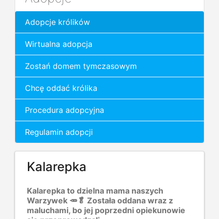
Adopcje królików
Wirtualna adopcja
Zostań domem tymczasowym
Chcę oddać królika
Procedura adopcyjna
Regulamin adopcji
Kalarepka
Kalarepka to dzielna mama naszych
Warzywek 🥕🥬 Została oddana wraz z
maluchami, bo jej poprzedni opiekunowie