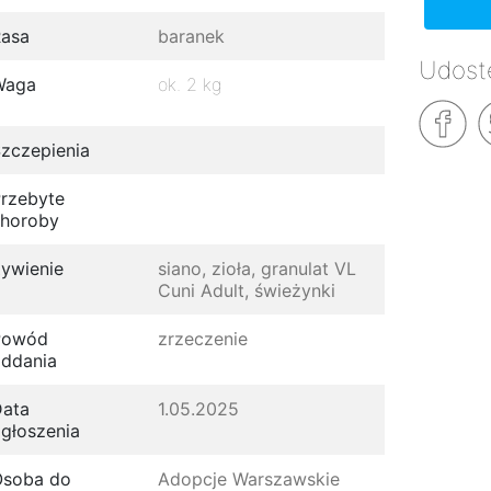
asa
baranek
Udostę
Waga
ok. 2 kg
zczepienia
rzebyte
horoby
ywienie
siano, zioła, granulat VL
Cuni Adult, świeżynki
Powód
zrzeczenie
ddania
ata
1.05.2025
głoszenia
Osoba do
Adopcje Warszawskie