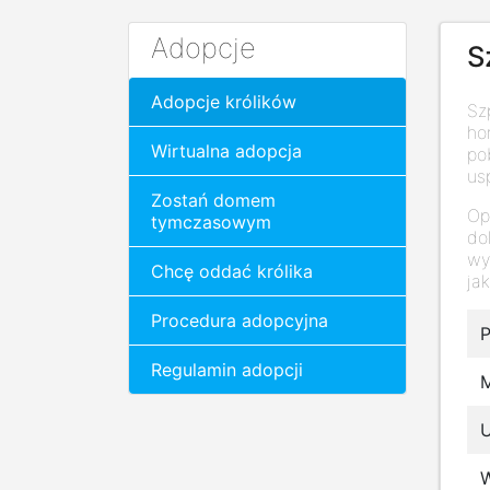
Adopcje
S
Adopcje królików
Sz
ho
Wirtualna adopcja
po
us
Zostań domem
Op
tymczasowym
do
wy
Chcę oddać królika
ja
Procedura adopcyjna
P
Regulamin adopcji
M