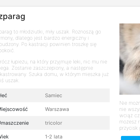
zparag
parag to młodziutki, miły uszak. Roznoszą go
rmony, dlatego jest bardzo energiczny i
budzony. Po kastracji powinien troszkę się
pokoić.
rócz łupieżu, na który przyjmuje leki, nic mu nie
lega. Zostanie zaszczepiony, a następnie
kastrowany. Szuka domu, w którym mieszka już
kiś uszak.
łeć
Samiec
Nie możn
nie wszy
iejscowość
Warszawa
wciąż cz
możesz r
Umaszczenie
tricolor
przycisk 
Wiek
1-2 lata