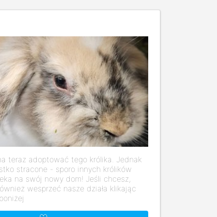
a teraz adoptować tego królika. Jednak
stko stracone - sporo innych królików
eka na swój nowy dom! Jeśli chcesz,
ównież wesprzeć nasze działa klikając
poniżej