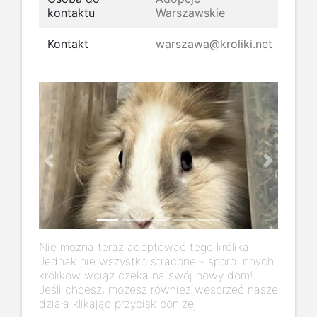
kontaktu
Warszawskie
Kontakt
warszawa@kroliki.net
Previous
Next
Nie można teraz adoptować tego królika.
Jednak nie wszystko stracone - sporo innych
królików wciąż czeka na swój nowy dom!
Jeśli chcesz, możesz również wesprzeć nasze
działa klikając przycisk poniżej