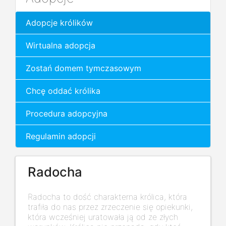
Adopcje królików
Wirtualna adopcja
Zostań domem tymczasowym
Chcę oddać królika
Procedura adopcyjna
Regulamin adopcji
Radocha
Radocha to dość charakterna królica, która
trafiła do nas przez zrzeczenie się opiekunki,
która wcześniej uratowała ją od ze złych