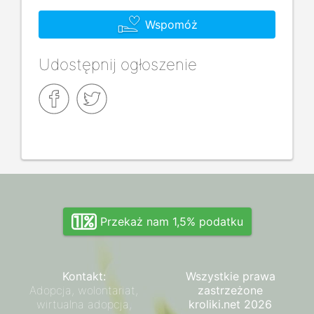
Wspomóż
Udostępnij ogłoszenie
Przekaż nam 1,5% podatku
Kontakt:
Wszystkie prawa
Adopcja, wolontariat,
zastrzeżone
wirtualna adopcja,
kroliki.net 2026