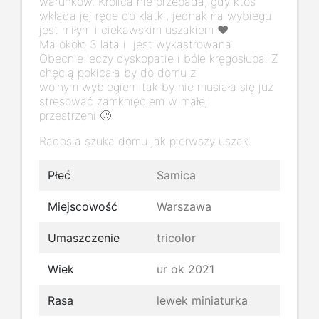
warunków. Królica nie przepada, gdy ktoś
wkłada jej ręce do klatki, jednak na wybiegu
jest miłym i ciekawskim uszakiem ❤️
Ma około 3 lata i jest wykastrowana.
Obecnie leczy dyskopatie i bóle kręgosłupa. Z
chęcią pokicała by do domu z
wolnym wybiegiem tak by nie musiała się już
stresować zamknięciem w małej
przestrzeni 🥺
Radosia szuka domu jak pierwszy uszak.
Płeć
Samica
Miejscowość
Warszawa
Umaszczenie
tricolor
Wiek
ur ok 2021
Rasa
lewek miniaturka