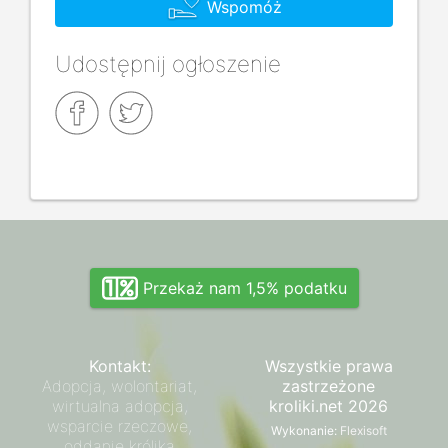
Wspomóż
Udostępnij ogłoszenie
Przekaż nam 1,5% podatku
Kontakt:
Wszystkie prawa
Adopcja, wolontariat,
zastrzeżone
wirtualna adopcja,
kroliki.net 2026
wsparcie rzeczowe,
Wykonanie:
Flexisoft
oddanie królika