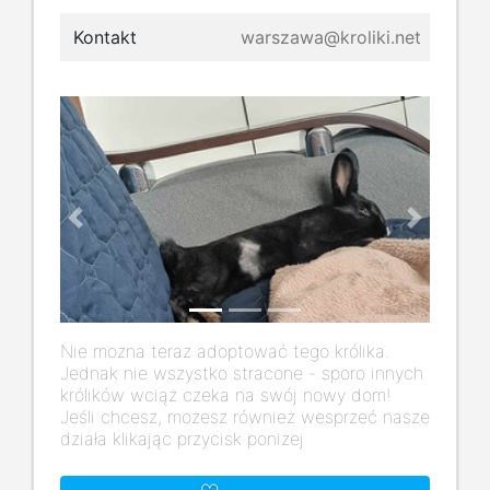
Kontakt
warszawa@kroliki.net
Previous
Next
Nie można teraz adoptować tego królika.
Jednak nie wszystko stracone - sporo innych
królików wciąż czeka na swój nowy dom!
Jeśli chcesz, możesz również wesprzeć nasze
działa klikając przycisk poniżej