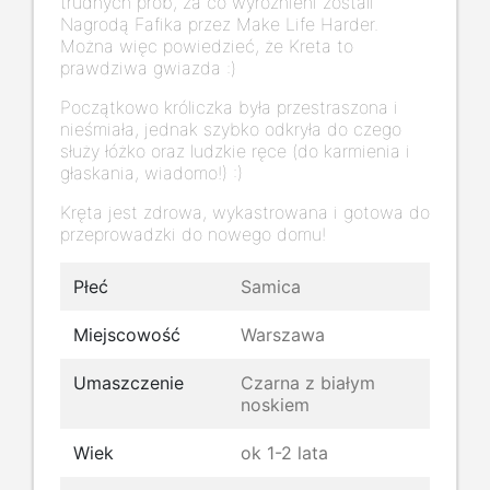
trudnych prób, za co wyrożnieni zostali
Nagrodą Fafika przez Make Life Harder.
Można więc powiedzieć, że Kreta to
prawdziwa gwiazda :)
Początkowo króliczka była przestraszona i
nieśmiała, jednak szybko odkryła do czego
służy łóżko oraz ludzkie ręce (do karmienia i
głaskania, wiadomo!) :)
Kręta jest zdrowa, wykastrowana i gotowa do
przeprowadzki do nowego domu!
Płeć
Samica
Miejscowość
Warszawa
Umaszczenie
Czarna z białym
noskiem
Wiek
ok 1-2 lata