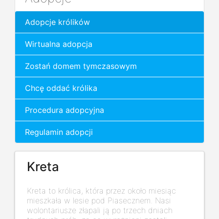
Adopcje królików
Wirtualna adopcja
Zostań domem tymczasowym
Chcę oddać królika
Procedura adopcyjna
Regulamin adopcji
Kreta
Kreta to królica, która przez około miesiąc
mieszkała w lesie pod Piasecznem. Nasi
wolontariusze złapali ją po trzech dniach