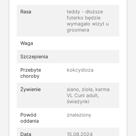
Rasa
teddy - dłuższe
futerko będzie
wymagało wizyt u
groomera
Waga
Szczepienia
Przebyte
kokcydioza
choroby
Żywienie
siano, zioła, karma
VL Cuni adult,
świeżynki
Powód
znaleziony
oddania
Data
15.08.2024