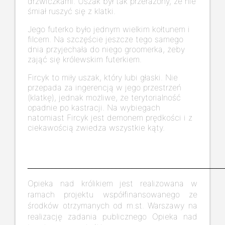
drzwiczkami. Uszak był tak przerażony, że nie
śmiał ruszyć się z klatki.
Jego futerko było jednym wielkim kołtunem i
filcem. Na szczęście jeszcze tego samego
dnia przyjechała do niego groomerka, żeby
zająć się królewskim futerkiem.
Fircyk to miły uszak, który lubi głaski. Nie
przepada za ingerencją w jego przestrzeń
(klatkę), jednak możliwe, że terytorialność
opadnie po kastracji. Na wybiegach
natomiast Fircyk jest demonem prędkości i z
ciekawością zwiedza wszystkie kąty.
_________________________________________________
Opieka nad królikiem jest realizowana w
ramach projektu współfinansowanego ze
środków otrzymanych od m.st. Warszawy na
realizację zadania publicznego Opieka nad