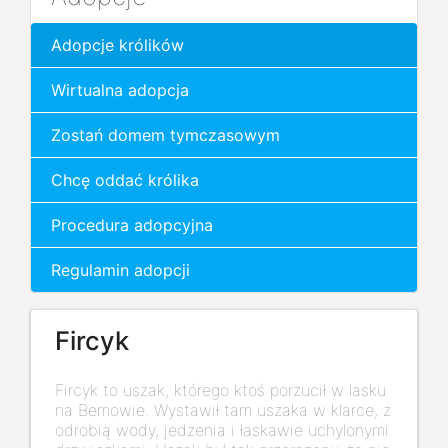
Adopcje królików
Wirtualna adopcja
Zostań domem tymczasowym
Chcę oddać królika
Procedura adopcyjna
Regulamin adopcji
Fircyk
Fircyk to uszak, którego ktoś porzucił w lasku
na Bemowie. Wystawił tam uszaka w klarce, z
odrobią wody, jedzenia i łaskawie uchylonymi