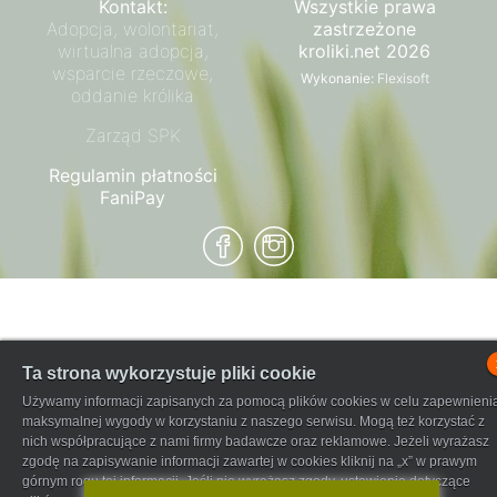
Kontakt:
Wszystkie prawa
Adopcja, wolontariat,
zastrzeżone
wirtualna adopcja,
kroliki.net 2026
wsparcie rzeczowe,
Wykonanie:
Flexisoft
oddanie królika
Zarząd SPK
Regulamin płatności
FaniPay
Ta strona wykorzystuje pliki cookie
Używamy informacji zapisanych za pomocą plików cookies w celu zapewnieni
maksymalnej wygody w korzystaniu z naszego serwisu. Mogą też korzystać z
nich współpracujące z nami firmy badawcze oraz reklamowe. Jeżeli wyrażasz
zgodę na zapisywanie informacji zawartej w cookies kliknij na „x” w prawym
górnym rogu tej informacji. Jeśli nie wyrażasz zgody, ustawienia dotyczące