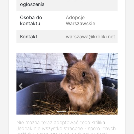
ogłoszenia
Osoba do
Adopcje
kontaktu
Warszawskie
Kontakt
warszawa@kroliki.net
Previous
Next
Nie można teraz adoptować tego królika.
Jednak nie wszystko stracone - sporo innych