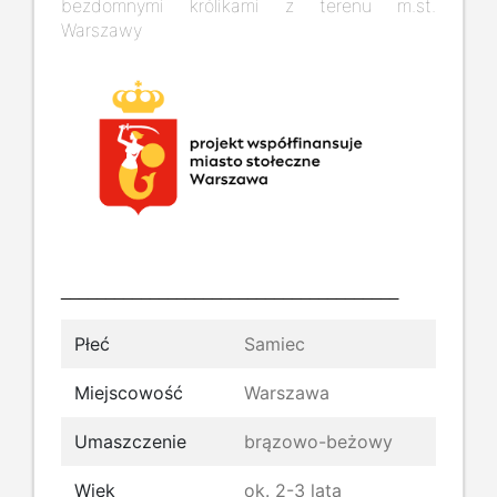
bezdomnymi królikami z terenu m.st.
Warszawy
______________________________________
Płeć
Samiec
Miejscowość
Warszawa
Umaszczenie
brązowo-beżowy
Wiek
ok. 2-3 lata