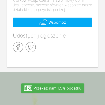
królików wciąż czeka na swój nowy dom!
Jeśli chcesz, możesz również wesprzeć nasze
działa klikając przycisk poniżej
Wspomóż
Udostępnij ogłoszenie
Przekaż nam 1,5% podatku