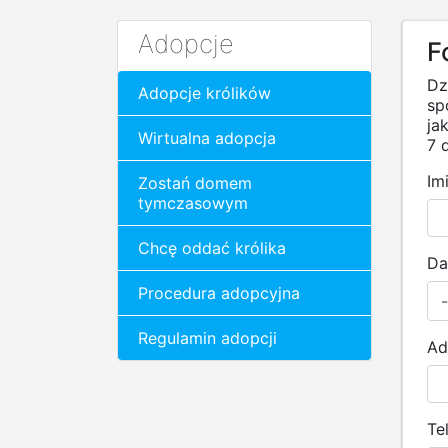
Adopcje
F
Dz
Adopcje królików
sp
ja
Wirtualna adopcja
7 d
Im
Zostań domem
tymczasowym
Chcę oddać królika
Da
Procedura adopcyjna
Regulamin adopcji
Ad
Te