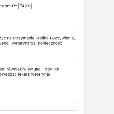
 w domu?
*
yć na utrzymanie królika (wyżywienie,
wencji weterynarza, konieczność
a, również w sytuacji, gdy nie
owadzać lekarz weterynarii