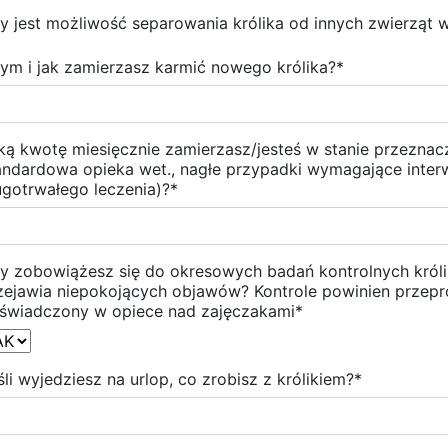
y jest możliwość separowania królika od innych zwierząt
ym i jak zamierzasz karmić nowego królika?
*
ką kwotę miesięcznie zamierzasz/jesteś w stanie przeznacz
andardowa opieka wet., nagłe przypadki wymagające inter
ugotrwałego leczenia)?
*
y zobowiążesz się do okresowych badań kontrolnych królik
zejawia niepokojących objawów? Kontrole powinien przepr
świadczony w opiece nad zajęczakami
*
śli wyjedziesz na urlop, co zrobisz z królikiem?
*