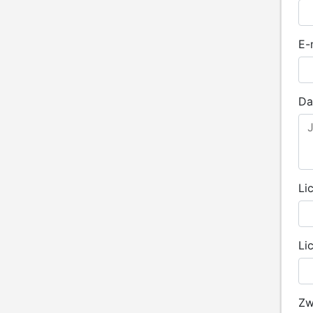
E-
Da
Li
Li
Zw