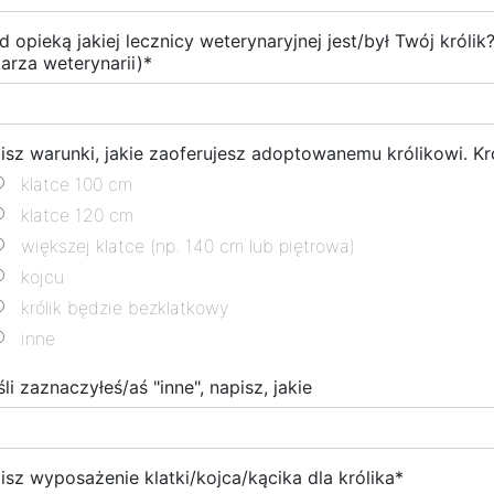
d opieką jakiej lecznicy weterynaryjnej jest/był Twój króli
karza weterynarii)
*
isz warunki, jakie zaoferujesz adoptowanemu królikowi. Kr
klatce 100 cm
klatce 120 cm
większej klatce (np. 140 cm lub piętrowa)
kojcu
królik będzie bezklatkowy
inne
śli zaznaczyłeś/aś "inne", napisz, jakie
isz wyposażenie klatki/kojca/kącika dla królika
*