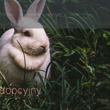
O nas
Darowizna
Kontakt
Sklep
adopcyjny