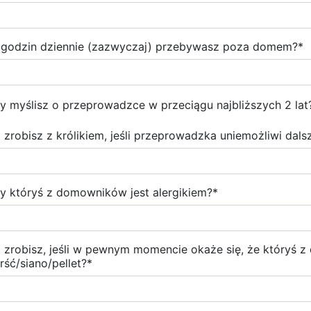
e godzin dziennie (zazwyczaj) przebywasz poza domem?
*
y myślisz o przeprowadzce w przeciągu najbliższych 2 lat
 zrobisz z królikiem, jeśli przeprowadzka uniemożliwi dal
y któryś z domowników jest alergikiem?
*
 zrobisz, jeśli w pewnym momencie okaże się, że któryś 
erść/siano/pellet?
*