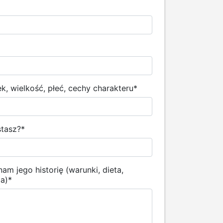
, wielkość, płeć, cechy charakteru
*
stasz?
*
am jego historię (warunki, dieta,
ia)
*