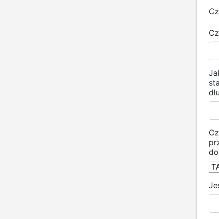
Cz
Cz
Ja
st
dł
Cz
pr
do
Je