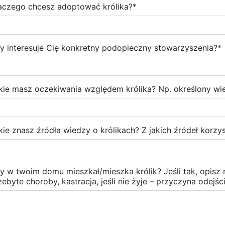
aczego chcesz adoptować królika?
*
y interesuje Cię konkretny podopieczny stowarzyszenia?
*
kie masz oczekiwania względem królika? Np. określony wiek
kie znasz źródła wiedzy o królikach? Z jakich źródeł korzy
y w twoim domu mieszkał/mieszka królik? Jeśli tak, opisz n
zebyte choroby, kastracja, jeśli nie żyje – przyczyna odejśc