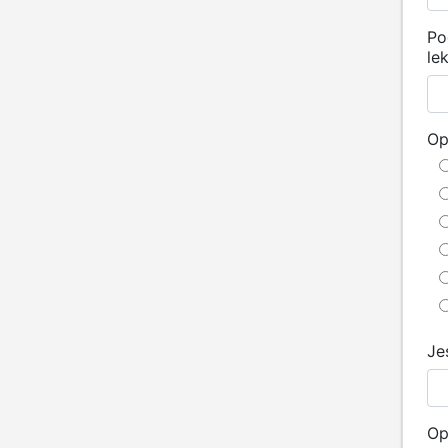
Po
le
Op
Je
Op