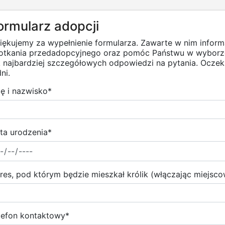
ormularz adopcji
iękujemy za wypełnienie formularza. Zawarte w nim infor
otkania przedadopcyjnego oraz pomóc Państwu w wyborze
k najbardziej szczegółowych odpowiedzi na pytania. Ocz
ni.
ię i nazwisko
*
ta urodzenia
*
res, pod którym będzie mieszkał królik (włączając miejsc
lefon kontaktowy
*