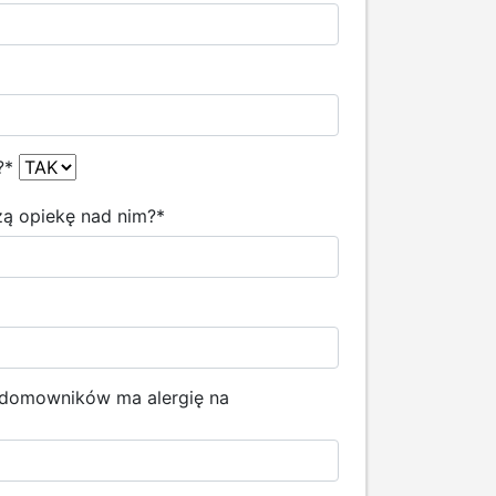
?
*
szą opiekę nad nim?
*
z domowników ma alergię na