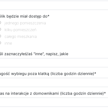
ólik będzie miał dostęp do
*
jednego pomieszczenia
kilku pomieszczeń
całego mieszkania
inne
śli zaznaczyłeś/aś "inne", napisz, jakie
ugość wybiegu poza klatką (liczba godzin dziennie)
*
as na interakcje z domownikami (liczba godzin dziennie)
*