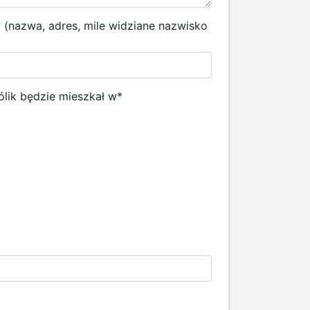
k? (nazwa, adres, mile widziane nazwisko
ólik będzie mieszkał w
*