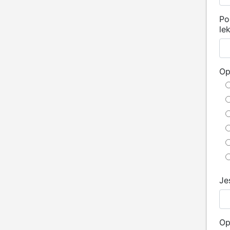
Po
le
Op
Je
Op