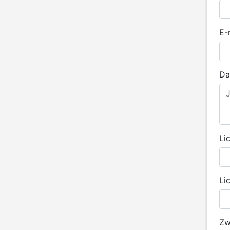
E-
Da
Li
Li
Zw