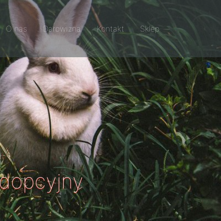
O nas
Darowizna
Kontakt
Sklep
adopcyjny