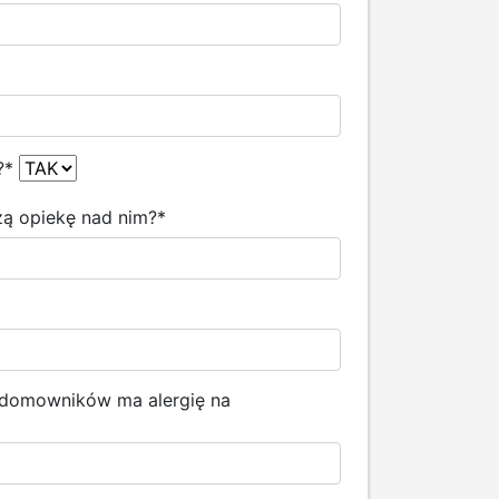
?
*
szą opiekę nad nim?
*
z domowników ma alergię na