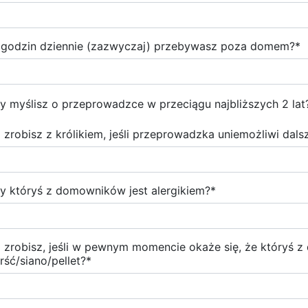
e godzin dziennie (zazwyczaj) przebywasz poza domem?
*
y myślisz o przeprowadzce w przeciągu najbliższych 2 lat
 zrobisz z królikiem, jeśli przeprowadzka uniemożliwi dal
y któryś z domowników jest alergikiem?
*
 zrobisz, jeśli w pewnym momencie okaże się, że któryś 
erść/siano/pellet?
*