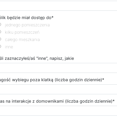
ólik będzie miał dostęp do
*
jednego pomieszczenia
kilku pomieszczeń
całego mieszkania
inne
śli zaznaczyłeś/aś "inne", napisz, jakie
ugość wybiegu poza klatką (liczba godzin dziennie)
*
as na interakcje z domownikami (liczba godzin dziennie)
*