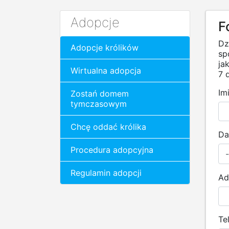
Adopcje
F
Dz
Adopcje królików
sp
ja
Wirtualna adopcja
7 d
Im
Zostań domem
tymczasowym
Chcę oddać królika
Da
Procedura adopcyjna
Regulamin adopcji
Ad
Te