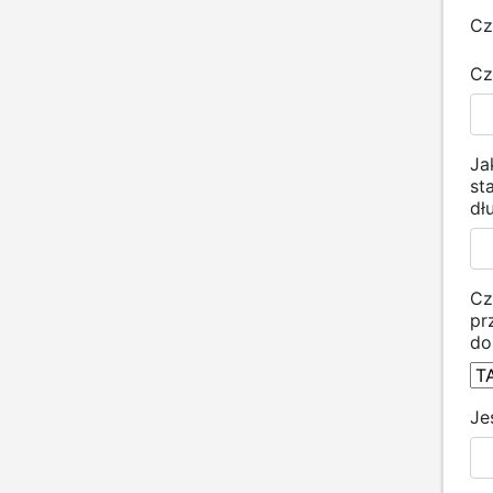
Cz
Cz
Ja
st
dł
Cz
pr
do
Je