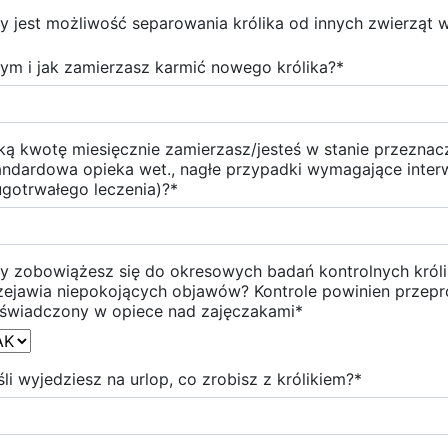
y jest możliwość separowania królika od innych zwierząt
ym i jak zamierzasz karmić nowego królika?
*
ką kwotę miesięcznie zamierzasz/jesteś w stanie przeznacz
andardowa opieka wet., nagłe przypadki wymagające inter
ugotrwałego leczenia)?
*
y zobowiążesz się do okresowych badań kontrolnych królik
zejawia niepokojących objawów? Kontrole powinien przepr
świadczony w opiece nad zajęczakami
*
śli wyjedziesz na urlop, co zrobisz z królikiem?
*