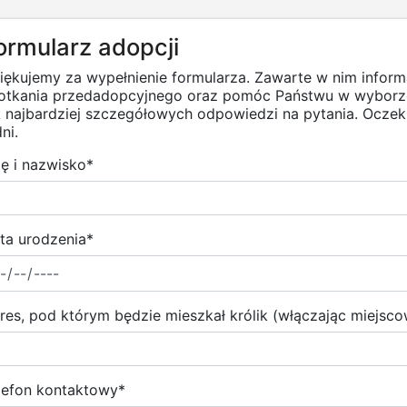
ormularz adopcji
iękujemy za wypełnienie formularza. Zawarte w nim infor
otkania przedadopcyjnego oraz pomóc Państwu w wyborze
k najbardziej szczegółowych odpowiedzi na pytania. Ocz
ni.
ię i nazwisko
*
ta urodzenia
*
res, pod którym będzie mieszkał królik (włączając miejsc
lefon kontaktowy
*