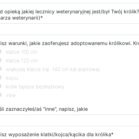
d opieką jakiej lecznicy weterynaryjnej jest/był Twój króli
karza weterynarii)
*
isz warunki, jakie zaoferujesz adoptowanemu królikowi. Kr
klatce 100 cm
klatce 120 cm
większej klatce (np. 140 cm lub piętrowa)
kojcu
królik będzie bezklatkowy
inne
śli zaznaczyłeś/aś "inne", napisz, jakie
isz wyposażenie klatki/kojca/kącika dla królika
*