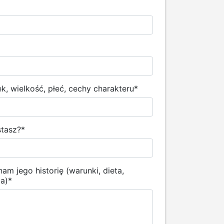
, wielkość, płeć, cechy charakteru
*
stasz?
*
am jego historię (warunki, dieta,
ia)
*