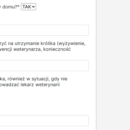
 w domu?
*
yć na utrzymanie królika (wyżywienie,
wencji weterynarza, konieczność
a, również w sytuacji, gdy nie
owadzać lekarz weterynarii