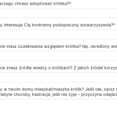
aczego chcesz adoptować królika?
*
y interesuje Cię konkretny podopieczny stowarzyszenia?
*
kie masz oczekiwania względem królika? Np. określony wiek
kie znasz źródła wiedzy o królikach? Z jakich źródeł korzy
y w twoim domu mieszkał/mieszka królik? Jeśli tak, opisz n
zebyte choroby, kastracja, jeśli nie żyje – przyczyna odejśc