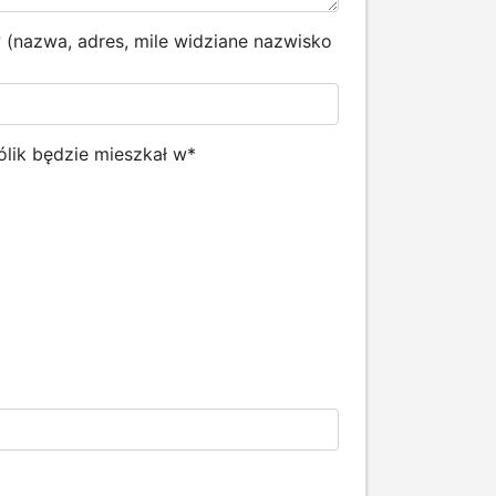
k? (nazwa, adres, mile widziane nazwisko
ólik będzie mieszkał w
*