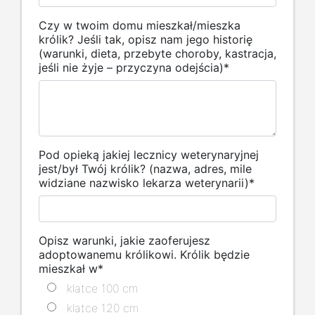
Czy w twoim domu mieszkał/mieszka
królik? Jeśli tak, opisz nam jego historię
(warunki, dieta, przebyte choroby, kastracja,
jeśli nie żyje – przyczyna odejścia)
*
Pod opieką jakiej lecznicy weterynaryjnej
jest/był Twój królik? (nazwa, adres, mile
widziane nazwisko lekarza weterynarii)
*
Opisz warunki, jakie zaoferujesz
adoptowanemu królikowi. Królik będzie
mieszkał w
*
klatce 100 cm
klatce 120 cm