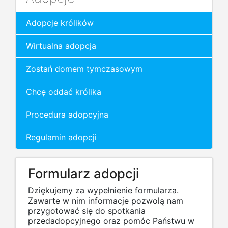
Adopcje królików
Wirtualna adopcja
Zostań domem tymczasowym
Chcę oddać królika
Procedura adopcyjna
Regulamin adopcji
Formularz adopcji
Dziękujemy za wypełnienie formularza.
Zawarte w nim informacje pozwolą nam
przygotować się do spotkania
przedadopcyjnego oraz pomóc Państwu w