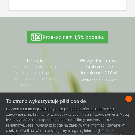
Przekaż nam 1,5% podatku
Kontakt:
Wszystkie prawa
Adopcja, wolontariat,
zastrzeżone
wirtualna adopcja,
kroliki.net 2026
wsparcie rzeczowe,
Wykonanie:
Flexisoft
oddanie królika
Zarząd SPK
x
Ta strona wykorzystuje pliki cookie
Regulamin płatności
Używamy informacji zapisanych za pomocą plików cookies w celu
FaniPay
zapewnienia maksymalnej wygody w korzystaniu z naszego serwisu. Mogą
też korzystać z nich współpracujące z nami firmy badawcze oraz
reklamowe. Jeżeli wyrażasz zgodę na zapisywanie informacji zawartej w
cookies kliknij na „x” w prawym górnym rogu tej informacji. Jeśli nie