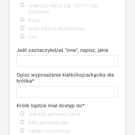
większej klatce (np. 140 cm lub
piętrowa)
kojcu
królik będzie bezklatkowy
inne
Jeśli zaznaczyłeś/aś "inne", napisz, jakie
Opisz wyposażenie klatki/kojca/kącika dla
królika
*
Królik będzie miał dostęp do
*
jednego pomieszczenia
kilku pomieszczeń
całego mieszkania