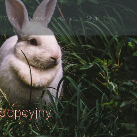
O nas
Darowizna
Kontakt
Sklep
adopcyjny