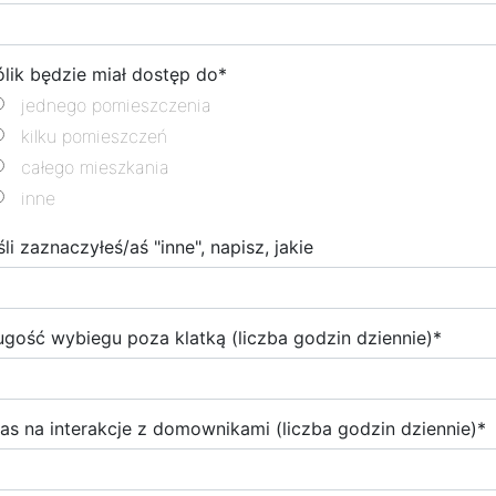
ólik będzie miał dostęp do
*
jednego pomieszczenia
kilku pomieszczeń
całego mieszkania
inne
śli zaznaczyłeś/aś "inne", napisz, jakie
ugość wybiegu poza klatką (liczba godzin dziennie)
*
as na interakcje z domownikami (liczba godzin dziennie)
*