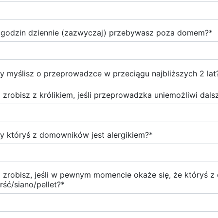
e godzin dziennie (zazwyczaj) przebywasz poza domem?
*
y myślisz o przeprowadzce w przeciągu najbliższych 2 lat
 zrobisz z królikiem, jeśli przeprowadzka uniemożliwi dal
y któryś z domowników jest alergikiem?
*
 zrobisz, jeśli w pewnym momencie okaże się, że któryś 
erść/siano/pellet?
*