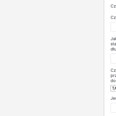
Cz
Cz
Ja
st
dł
Cz
pr
do
Je