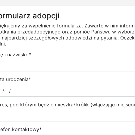
ormularz adopcji
iękujemy za wypełnienie formularza. Zawarte w nim infor
otkania przedadopcyjnego oraz pomóc Państwu w wyborze
k najbardziej szczegółowych odpowiedzi na pytania. Ocz
ni.
ię i nazwisko
*
ta urodzenia
*
res, pod którym będzie mieszkał królik (włączając miejsc
lefon kontaktowy
*