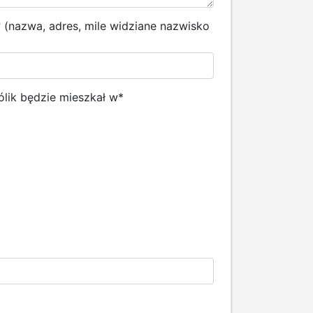
k? (nazwa, adres, mile widziane nazwisko
ólik będzie mieszkał w
*