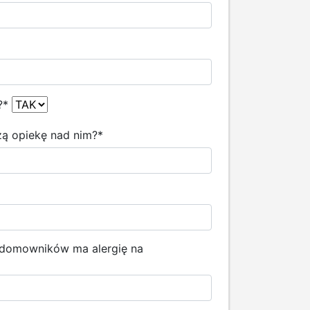
?
*
szą opiekę nad nim?
*
z domowników ma alergię na