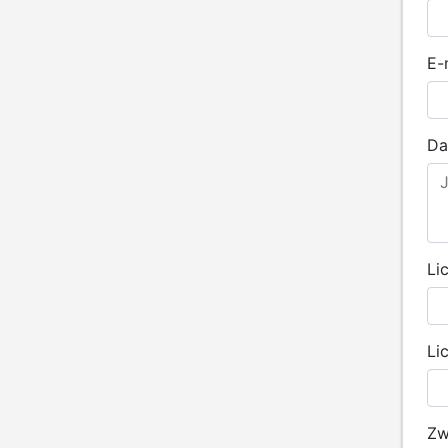
E-
Da
Li
Li
Zw