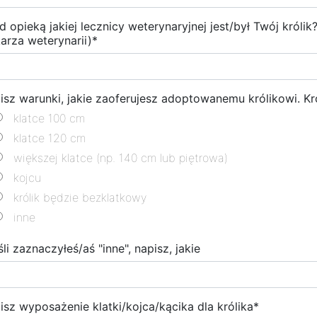
d opieką jakiej lecznicy weterynaryjnej jest/był Twój króli
karza weterynarii)
*
isz warunki, jakie zaoferujesz adoptowanemu królikowi. Kr
klatce 100 cm
klatce 120 cm
większej klatce (np. 140 cm lub piętrowa)
kojcu
królik będzie bezklatkowy
inne
śli zaznaczyłeś/aś "inne", napisz, jakie
isz wyposażenie klatki/kojca/kącika dla królika
*