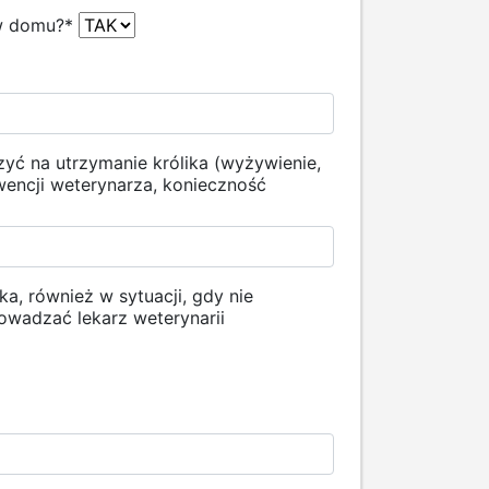
 w domu?
*
yć na utrzymanie królika (wyżywienie,
wencji weterynarza, konieczność
a, również w sytuacji, gdy nie
owadzać lekarz weterynarii