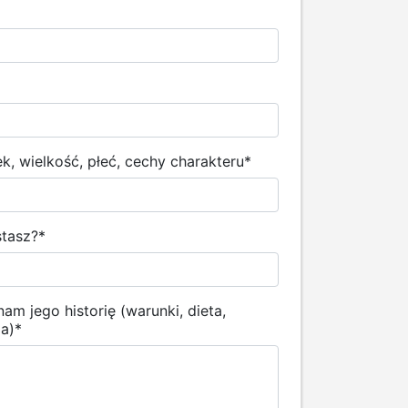
, wielkość, płeć, cechy charakteru
*
stasz?
*
am jego historię (warunki, dieta,
ia)
*