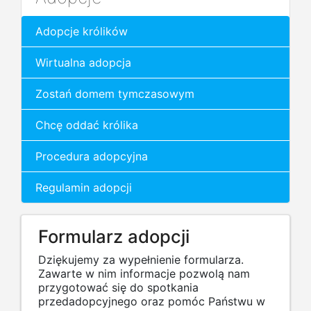
Adopcje królików
Wirtualna adopcja
Zostań domem tymczasowym
Chcę oddać królika
Procedura adopcyjna
Regulamin adopcji
Formularz adopcji
Dziękujemy za wypełnienie formularza.
Zawarte w nim informacje pozwolą nam
przygotować się do spotkania
przedadopcyjnego oraz pomóc Państwu w