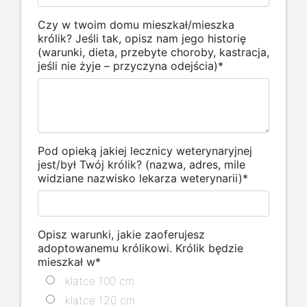
Czy w twoim domu mieszkał/mieszka
królik? Jeśli tak, opisz nam jego historię
(warunki, dieta, przebyte choroby, kastracja,
jeśli nie żyje – przyczyna odejścia)
*
Pod opieką jakiej lecznicy weterynaryjnej
jest/był Twój królik? (nazwa, adres, mile
widziane nazwisko lekarza weterynarii)
*
Opisz warunki, jakie zaoferujesz
adoptowanemu królikowi. Królik będzie
mieszkał w
*
klatce 100 cm
klatce 120 cm