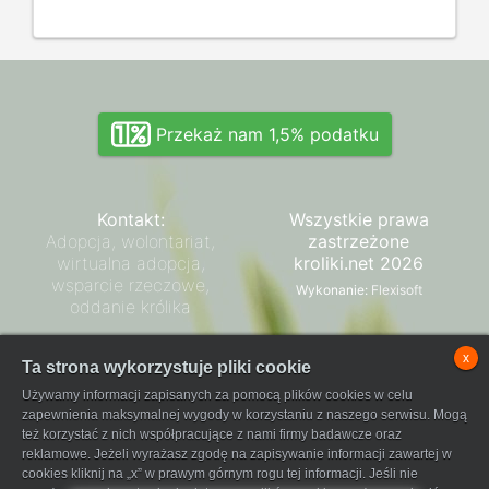
Przekaż nam 1,5% podatku
Kontakt:
Wszystkie prawa
Adopcja, wolontariat,
zastrzeżone
wirtualna adopcja,
kroliki.net 2026
wsparcie rzeczowe,
Wykonanie:
Flexisoft
oddanie królika
Zarząd SPK
x
Ta strona wykorzystuje pliki cookie
Regulamin płatności
Używamy informacji zapisanych za pomocą plików cookies w celu
FaniPay
zapewnienia maksymalnej wygody w korzystaniu z naszego serwisu. Mogą
też korzystać z nich współpracujące z nami firmy badawcze oraz
reklamowe. Jeżeli wyrażasz zgodę na zapisywanie informacji zawartej w
cookies kliknij na „x” w prawym górnym rogu tej informacji. Jeśli nie