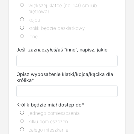
większej klatce (np. 140 cm lub
piętrowa)
kojcu
królik będzie bezklatkowy
inne
Jeśli zaznaczyłeś/aś "inne", napisz, jakie
Opisz wyposażenie klatki/kojca/kącika dla
królika
*
Królik będzie miał dostęp do
*
jednego pomieszczenia
kilku pomieszczeń
całego mieszkania