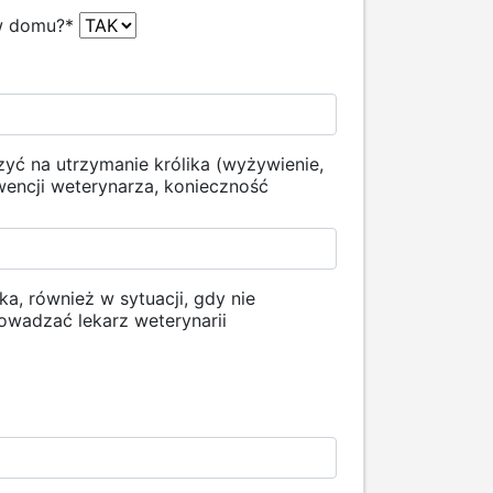
 w domu?
*
yć na utrzymanie królika (wyżywienie,
wencji weterynarza, konieczność
a, również w sytuacji, gdy nie
owadzać lekarz weterynarii