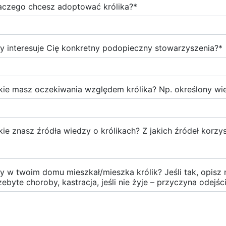
aczego chcesz adoptować królika?
*
y interesuje Cię konkretny podopieczny stowarzyszenia?
*
kie masz oczekiwania względem królika? Np. określony wiek
kie znasz źródła wiedzy o królikach? Z jakich źródeł korzy
y w twoim domu mieszkał/mieszka królik? Jeśli tak, opisz n
zebyte choroby, kastracja, jeśli nie żyje – przyczyna odejśc