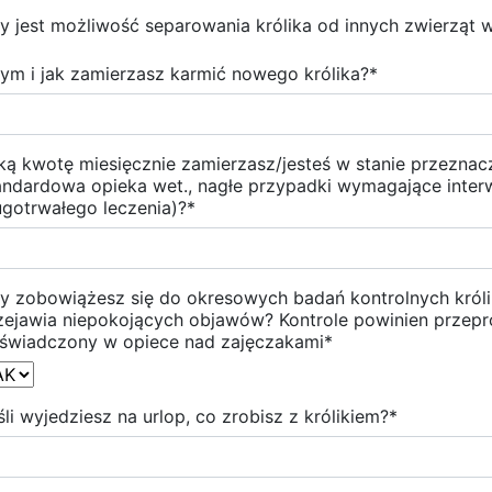
y jest możliwość separowania królika od innych zwierząt
ym i jak zamierzasz karmić nowego królika?
*
ką kwotę miesięcznie zamierzasz/jesteś w stanie przeznacz
andardowa opieka wet., nagłe przypadki wymagające inter
ugotrwałego leczenia)?
*
y zobowiążesz się do okresowych badań kontrolnych królik
zejawia niepokojących objawów? Kontrole powinien przepr
świadczony w opiece nad zajęczakami
*
śli wyjedziesz na urlop, co zrobisz z królikiem?
*