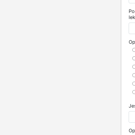
Po
le
Op
Je
Op