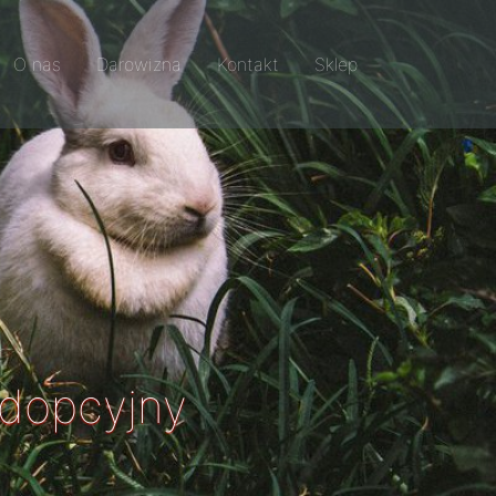
O nas
Darowizna
Kontakt
Sklep
adopcyjny