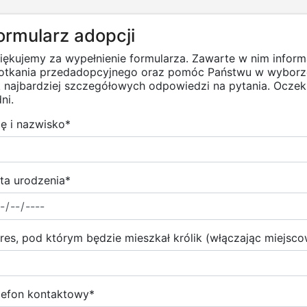
ormularz adopcji
iękujemy za wypełnienie formularza. Zawarte w nim infor
otkania przedadopcyjnego oraz pomóc Państwu w wyborze
k najbardziej szczegółowych odpowiedzi na pytania. Ocz
ni.
ię i nazwisko
*
ta urodzenia
*
res, pod którym będzie mieszkał królik (włączając miejsc
lefon kontaktowy
*