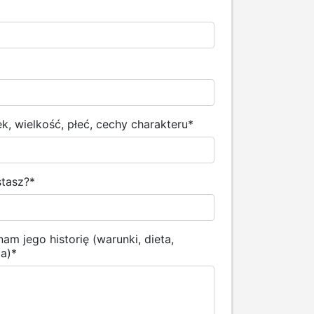
, wielkość, płeć, cechy charakteru
*
stasz?
*
am jego historię (warunki, dieta,
ia)
*