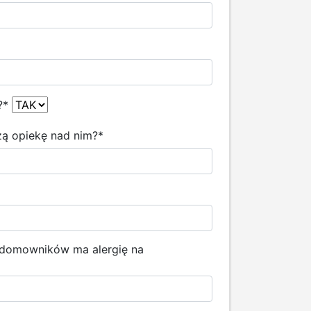
?
*
szą opiekę nad nim?
*
z domowników ma alergię na