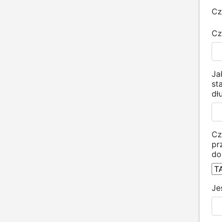
Cz
Cz
Ja
st
dł
Cz
pr
do
Je