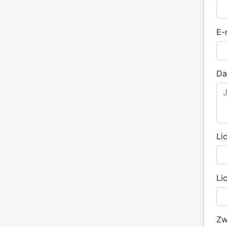
E-
Da
Li
Li
Zw