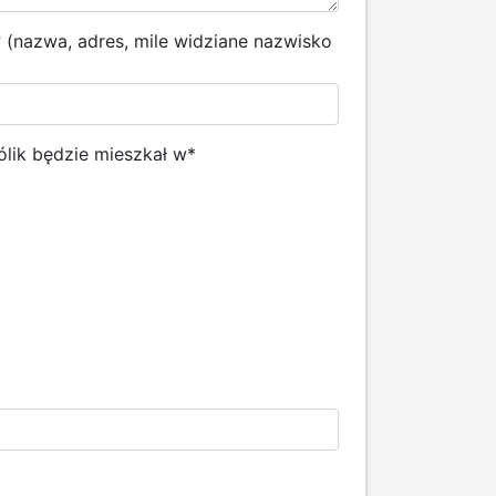
k? (nazwa, adres, mile widziane nazwisko
ólik będzie mieszkał w
*