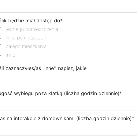
ólik będzie miał dostęp do
*
jednego pomieszczenia
kilku pomieszczeń
całego mieszkania
inne
śli zaznaczyłeś/aś "inne", napisz, jakie
ugość wybiegu poza klatką (liczba godzin dziennie)
*
as na interakcje z domownikami (liczba godzin dziennie)
*