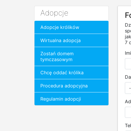
Adopcje
F
Dz
Adopcje królików
sp
ja
Wirtualna adopcja
7 d
Im
Zostań domem
tymczasowym
Chcę oddać królika
Da
Procedura adopcyjna
Regulamin adopcji
Ad
Te