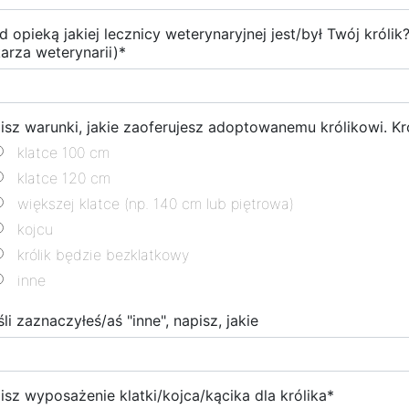
d opieką jakiej lecznicy weterynaryjnej jest/był Twój króli
karza weterynarii)
*
isz warunki, jakie zaoferujesz adoptowanemu królikowi. Kr
klatce 100 cm
klatce 120 cm
większej klatce (np. 140 cm lub piętrowa)
kojcu
królik będzie bezklatkowy
inne
śli zaznaczyłeś/aś "inne", napisz, jakie
isz wyposażenie klatki/kojca/kącika dla królika
*